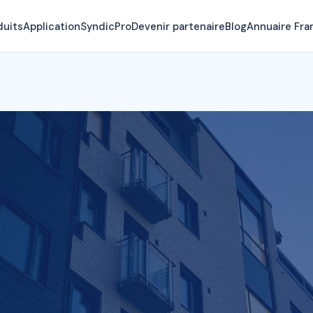
duits
Application
SyndicPro
Devenir partenaire
Blog
Annuaire Fra