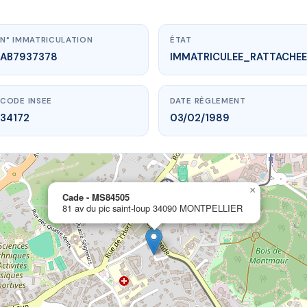
N° IMMATRICULATION
ÉTAT
AB7937378
IMMATRICULEE_RATTACHEE
CODE INSEE
DATE RÈGLEMENT
34172
03/02/1989
×
.vme.plus/AB7937378
Cade - MS84505
81 av du pic saint-loup 34090 MONTPELLIER
Cade - MS84505
 saint-loup
34090 MONTPELLIER