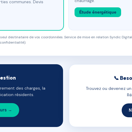
chauffage.
arties communes. Devis
Étude énergétique
eul destinataire de vos coordonnées. Service de mise en relation Syndic Digital
confidentialité).
gestion
📞 Beso
uvrement des charges, la
Trouvez ou devenez un c
cation résidents.
Ré
ours →
N