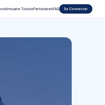
nce
Annuaire Tunisie
Partenaires
FAQ
Se Connecter