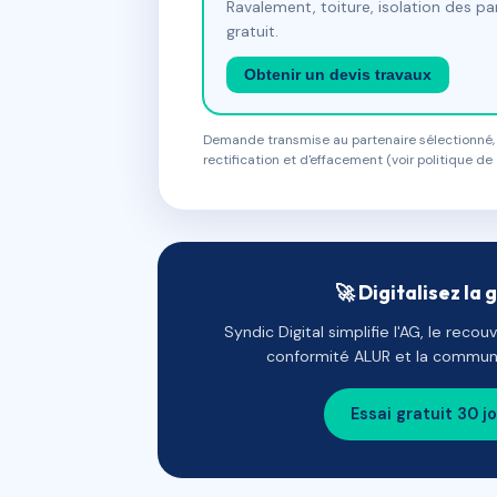
Ravalement, toiture, isolation des p
gratuit.
Obtenir un devis travaux
Demande transmise au partenaire sélectionné, s
rectification et d'effacement (voir politique de 
🚀 Digitalisez la 
Syndic Digital simplifie l'AG, le reco
conformité ALUR et la communi
Essai gratuit 30 j