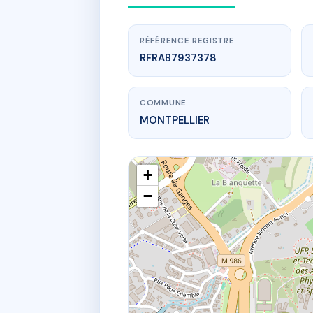
RÉFÉRENCE REGISTRE
RFRAB7937378
COMMUNE
MONTPELLIER
+
−
www
81 av du pic