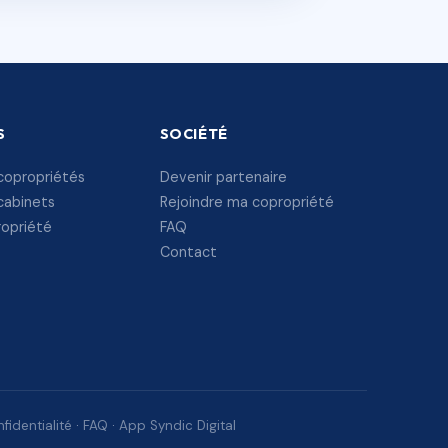
S
SOCIÉTÉ
copropriétés
Devenir partenaire
cabinets
Rejoindre ma copropriété
ropriété
FAQ
Contact
fidentialité
·
FAQ
·
App Syndic Digital