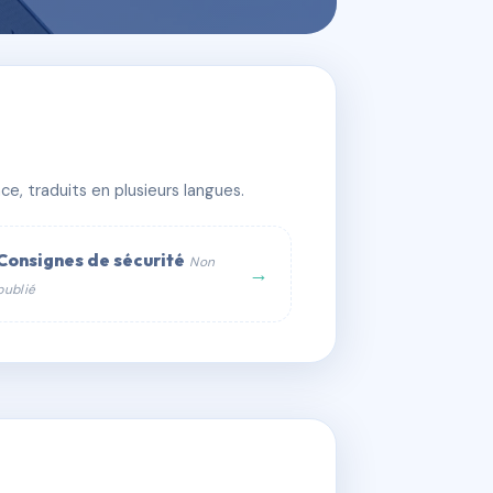
e, traduits en plusieurs langues.
Consignes de sécurité
Non
→
publié
web :
om