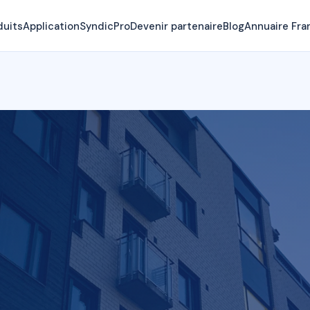
duits
Application
SyndicPro
Devenir partenaire
Blog
Annuaire Fra