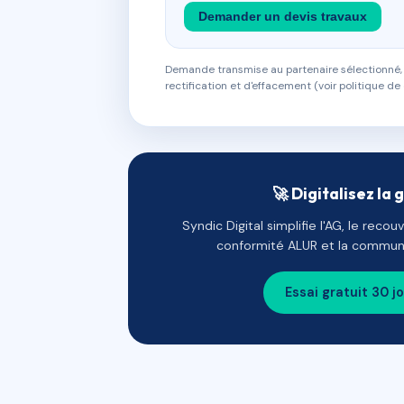
Demander un devis travaux
Demande transmise au partenaire sélectionné, s
rectification et d'effacement (voir politique de 
🚀 Digitalisez la 
Syndic Digital simplifie l'AG, le reco
conformité ALUR et la communi
Essai gratuit 30 j