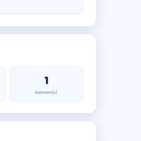
1
Bâtiment(s)