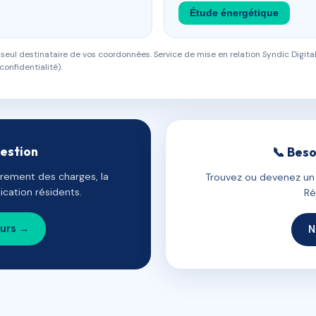
Étude énergétique
eul destinataire de vos coordonnées. Service de mise en relation Syndic Digital
confidentialité).
gestion
📞 Beso
uvrement des charges, la
Trouvez ou devenez un c
cation résidents.
Ré
ours →
N