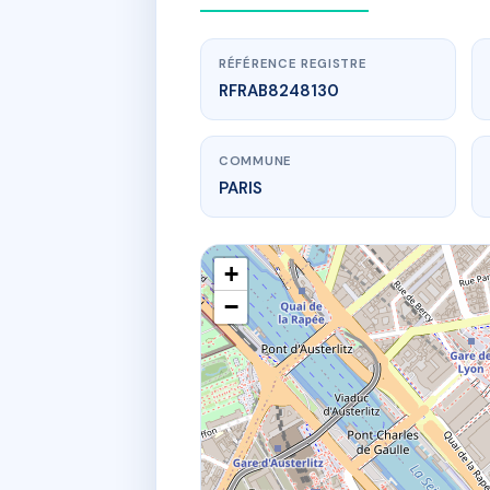
RÉFÉRENCE REGISTRE
RFRAB8248130
COMMUNE
PARIS
+
−
www.
SDC SDC 
90 Aven