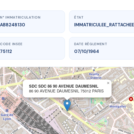
N° IMMATRICULATION
ÉTAT
AB8248130
IMMATRICULEE_RATTACHEE
CODE INSEE
DATE RÈGLEMENT
75112
07/10/1964
×
vme.plus/AB8248130
SDC SDC 86 90 AVENUE DAUMESNIL
86 90 AVENUE DAUMESNIL 75012 PARIS
86 90 AVENUE DAUMESNIL
ue Daumesnil
75012 PARIS