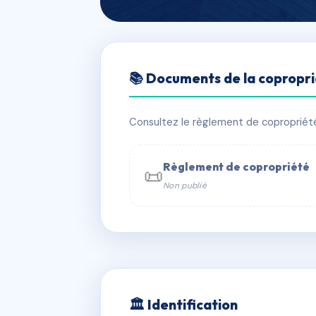
🇫🇷 RFRAB8248130
📚 Documents de la copropr
SDC SDC 86 9
📍 86 90 AVENUE DAUMESNIL 75012 
Consultez le règlement de copropriété, 
✓ Immatriculée
🏠 196 lots
🏗 1 
Règlement de copropriété
📜
Non publié
📞 Contacter Syndic Digital

Coproprié
229 
N°
w
🏛 Identification