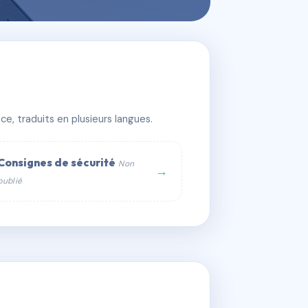
e, traduits en plusieurs langues.
Consignes de sécurité
Non
→
publié
web :
om