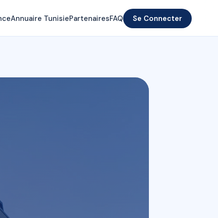
nce
Annuaire Tunisie
Partenaires
FAQ
Se Connecter