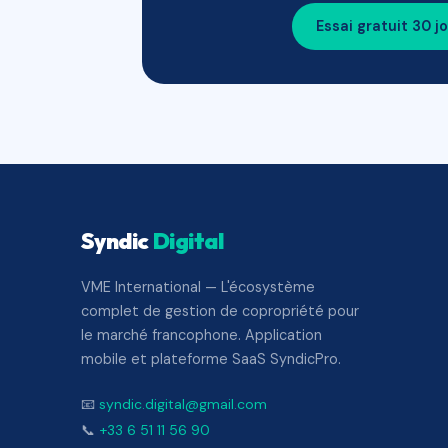
Essai gratuit 30 j
Syndic
Digital
VME International — L'écosystème
complet de gestion de copropriété pour
le marché francophone. Application
mobile et plateforme SaaS SyndicPro.
📧
syndic.digital@gmail.com
📞
+33 6 51 11 56 90