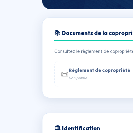
🇫🇷 RFRAB8350415
📚 Documents de la copropr
LE LERINS
📍 8/10 AVENUE DU DOCTEUR FABRE
Consultez le règlement de copropriété, 
✓ Immatriculée
🏠 170 lots
🏗 2 
Règlement de copropriété
📜
Non publié
📞 Contacter Syndic Digital

Coproprié
229 
N°
w
🏛 Identification