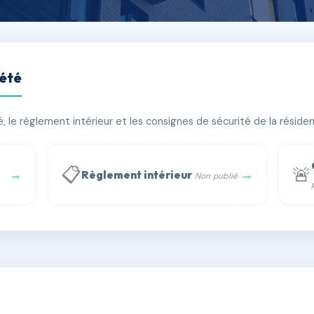
iété
le règlement intérieur et les consignes de sécurité de la résidenc
bâtiment(s)
📋
🚨
→
→
Règlement intérieur
Non publié
 WhatsApp
✉ Email
té
rue Saint-Honoré, 75001 Paris - Tél. : +33 6 51 11 56 90 - 
AB8350415
🇫🇷
ww.syndic.digital - E-mail : syndic.digital@gmail.c