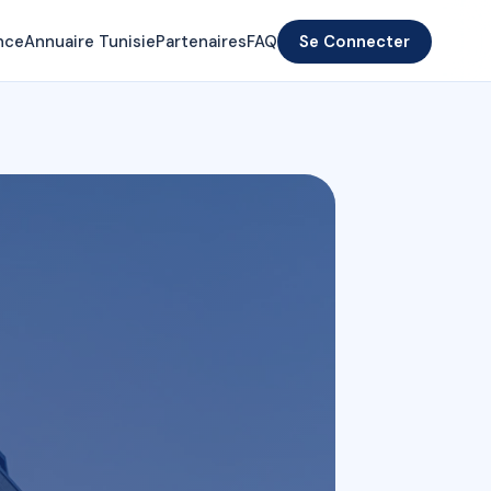
nce
Annuaire Tunisie
Partenaires
FAQ
Se Connecter