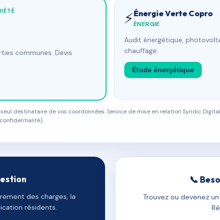
IÉTÉ
Énergie Verte Copro
⚡
ÉNERGIE
Audit énergétique, photovolta
chauffage.
arties communes. Devis
Étude énergétique
eul destinataire de vos coordonnées. Service de mise en relation Syndic Digital
confidentialité).
gestion
📞 Beso
uvrement des charges, la
Trouvez ou devenez un c
cation résidents.
Ré