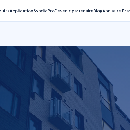
duits
Application
SyndicPro
Devenir partenaire
Blog
Annuaire Fra