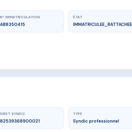
N° IMMATRICULATION
ÉTAT
AB8350415
IMMATRICULEE_RATTACHEE
vme.plus/AB8350415
LE LERINS
ENUE DU DOCTEUR FABRE
SIRET SYNDIC
TYPE
82539368900021
Syndic professionnel