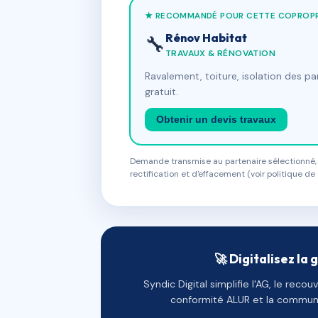
★ RECOMMANDÉ POUR CETTE COPROPR
Rénov Habitat
🔧
TRAVAUX & RÉNOVATION
Ravalement, toiture, isolation des p
gratuit.
Obtenir un devis travaux
Demande transmise au partenaire sélectionné, s
rectification et d'effacement (voir politique de 
🚀 Digitalisez la 
Syndic Digital simplifie l'AG, le reco
conformité ALUR et la communi