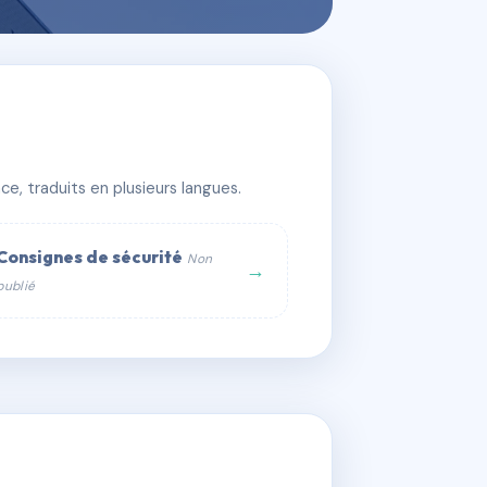
e, traduits en plusieurs langues.
Consignes de sécurité
Non
→
publié
web :
om