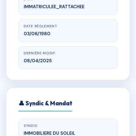
IMMATRICULEE_RATTACHEE
www.vme.plus/AB8720690
BALCONS DU SUD
r des balcons, 04400 Barcelonnette
DATE RÈGLEMENT
03/06/1980
DERNIÈRE MODIF.
08/04/2025
👤 Syndic & Mandat
SYNDIC
IMMOBILIERE DU SOLEIL