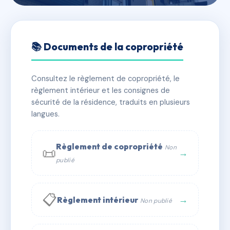
🇫🇷 RFRAB8720690
BALCONS DU SUD
📚 Documents de la copropriété
📍 r des balcons, 04400 Barcelonnette
Consultez le règlement de copropriété, le
✓ Immatriculée
🏠 61 lots
🏗 1 bâtiment(s)
règlement intérieur et les consignes de
sécurité de la résidence, traduits en plusieurs
langues.
📞 Contacter Syndic Digital
💬 WhatsApp
✉ Email
Règlement de copropriété
Non
📜
→
publié
📋
→
Règlement intérieur
Non publié