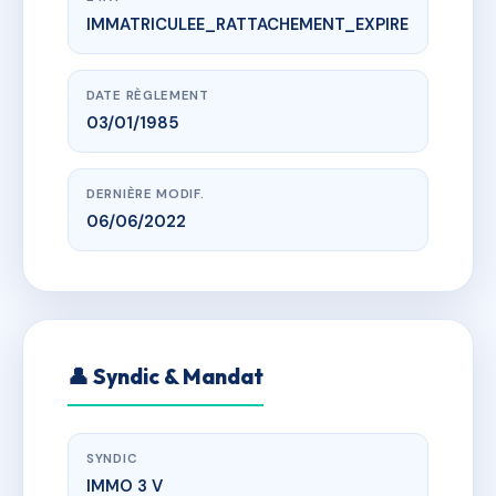
IMMATRICULEE_RATTACHEMENT_EXPIRE
www.vme.plus/AB9801770
ONYX
BELLE PLAGNE 73210 LA PLAGNE TARENTAISE
DATE RÈGLEMENT
03/01/1985
DERNIÈRE MODIF.
06/06/2022
👤 Syndic & Mandat
SYNDIC
IMMO 3 V