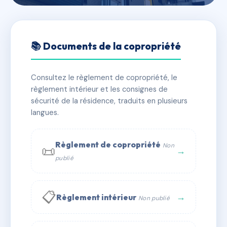
🇫🇷 RFRAB9801770
ONYX
📚 Documents de la copropriété
📍 BELLE PLAGNE 73210 LA PLAGNE TARENTAISE
Consultez le règlement de copropriété, le
⚠ IMMATRICULEE_RATTACHEMENT_EXPIRE
règlement intérieur et les consignes de
🏠 168 lots
🏗 1 bâtiment(s)
sécurité de la résidence, traduits en plusieurs
langues.
📞 Contacter Syndic Digital
💬 WhatsApp
Règlement de copropriété
Non
📜
✉ Email
→
publié
📋
→
Règlement intérieur
Non publié