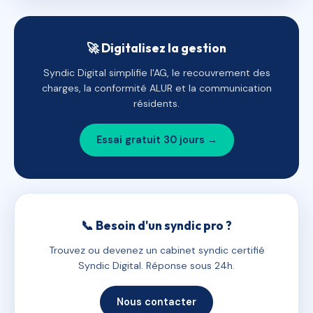
🚀 Digitalisez la gestion
Syndic Digital simplifie l'AG, le recouvrement des
charges, la conformité ALUR et la communication
résidents.
Essai gratuit 30 jours →
📞 Besoin d'un syndic pro ?
Trouvez ou devenez un cabinet syndic certifié
Syndic Digital. Réponse sous 24h.
Nous contacter