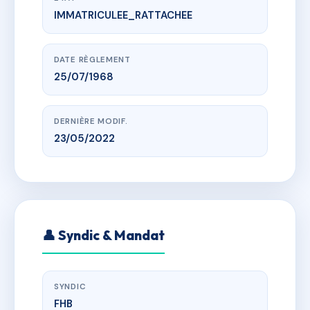
IMMATRICULEE_RATTACHEE
www.vme.plus/AC0267575
LA PALOUMERE
64440 GOURETTE
DATE RÈGLEMENT
25/07/1968
DERNIÈRE MODIF.
23/05/2022
👤 Syndic & Mandat
SYNDIC
FHB