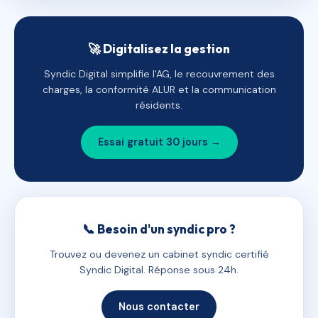
🚀 Digitalisez la gestion
Syndic Digital simplifie l'AG, le recouvrement des
charges, la conformité ALUR et la communication
résidents.
Essai gratuit 30 jours →
📞 Besoin d'un syndic pro ?
Trouvez ou devenez un cabinet syndic certifié
Syndic Digital. Réponse sous 24h.
Nous contacter