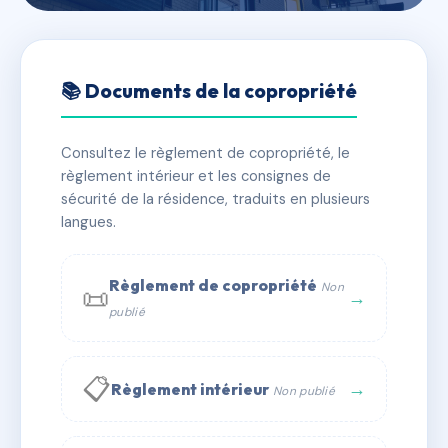
🇫🇷 RFRAC0267575
LA PALOUMERE
📚 Documents de la copropriété
📍 64440 GOURETTE
Consultez le règlement de copropriété, le
✓ Immatriculée
🏠 157 lots
🏗 1 bâtiment(s)
règlement intérieur et les consignes de
sécurité de la résidence, traduits en plusieurs
langues.
📞 Contacter Syndic Digital
💬 WhatsApp
✉ Email
Règlement de copropriété
Non
📜
→
publié
📋
→
Règlement intérieur
Non publié