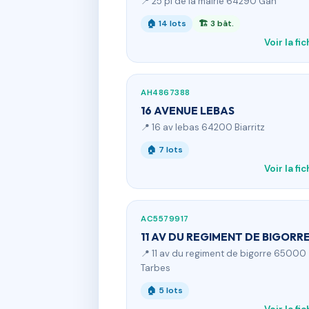
📍 25 pl de la mairie 64290 Gan
🏠 14 lots
🏗 3 bât.
Voir la fi
AH4867388
16 AVENUE LEBAS
📍 16 av lebas 64200 Biarritz
🏠 7 lots
Voir la fi
AC5579917
11 AV DU REGIMENT DE BIGORR
📍 11 av du regiment de bigorre 65000
Tarbes
🏠 5 lots