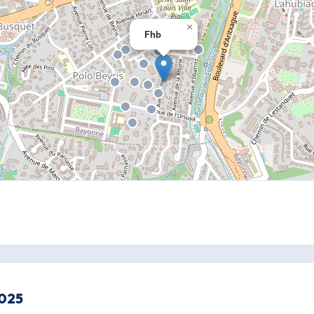
×
Fhb
2025