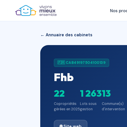
Nos pro
← Annuaire des cabinets
🇫🇷 CAB49197504100139
Fhb
22
1 263
13
Copropriétés
Lots sous
Commune(s)
gérées en 2025
gestion
d'intervention
🌐 Site web