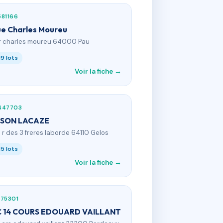
81166
ue Charles Moureu
 r charles moureu 64000 Pau
19 lots
Voir la fiche →
447703
ISON LACAZE
0 r des 3 freres laborde 64110 Gelos
15 lots
Voir la fiche →
175301
 14 COURS EDOUARD VAILLANT