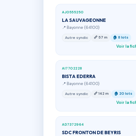
AJ0555250
LA SAUVAGEONNE
📍 Bayonne (64100)
📏 57 m
🏠 8 lots
Autre syndic
Voir la fi
AI7702228
BISTA EDERRA
📍 Bayonne (64100)
📏 142 m
🏠 20 lots
Autre syndic
Voir la fi
AD7372964
SDC FRONTON DE BEYRIS