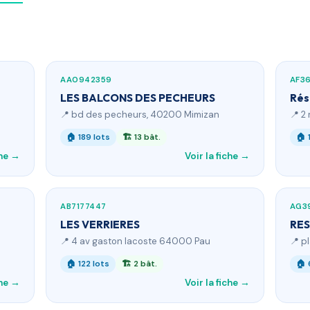
AA0942359
AF3
LES BALCONS DES PECHEURS
Rés
📍 bd des pecheurs, 40200 Mimizan
📍 2
🏠 189 lots
🏗 13 bât.
🏠 
che →
Voir la fiche →
AB7177447
AG3
LES VERRIERES
RES
📍 4 av gaston lacoste 64000 Pau
📍 p
🏠 122 lots
🏗 2 bât.
🏠 
che →
Voir la fiche →