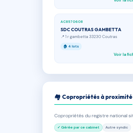
Voir la fi
AC8570608
SDC COUTRAS GAMBETTA
📍 1 r gambetta 33230 Coutras
🏠 4 lots
Voir la fi
🏘 Copropriétés à proximité
Copropriétés du registre national s
✓ Gérée par ce cabinet
Autre syndic