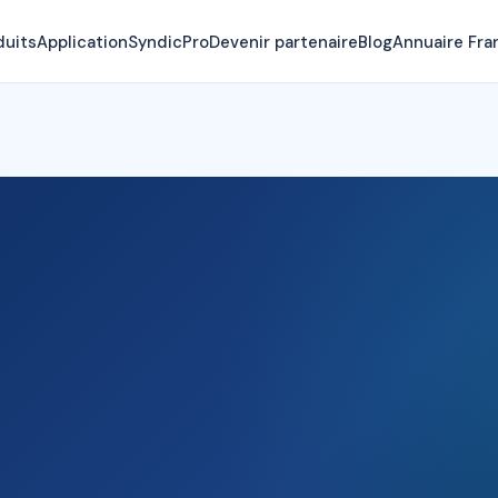
duits
Application
SyndicPro
Devenir partenaire
Blog
Annuaire Fra