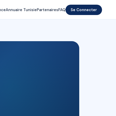
nce
Annuaire Tunisie
Partenaires
FAQ
Se Connecter