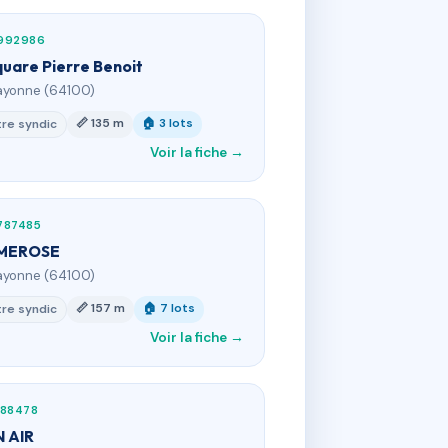
992986
quare Pierre Benoit
ayonne (64100)
📏 135 m
🏠 3 lots
re syndic
Voir la fiche →
787485
IMEROSE
ayonne (64100)
📏 157 m
🏠 7 lots
re syndic
Voir la fiche →
888478
 AIR