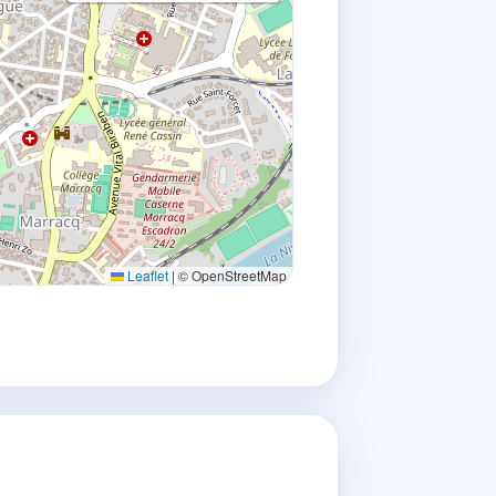
Leaflet
|
© OpenStreetMap