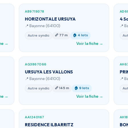
AB9719378
AD6
HORIZONTALE URSUYA
4 S
📍 Bayonne (64100)
📍 B
📏 77 m
🏠 4 lots
Autre syndic
Aut
che →
Voir la fiche →
AG3867066
AH6
URSUYA LES VALLONS
PR
📍 Bayonne (64100)
📍 B
📏 145 m
🏠 9 lots
Autre syndic
Aut
che →
Voir la fiche →
AA1240167
AH1
RESIDENCE ILBARRITZ
BON