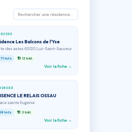
662293
idence Les Balcons de l'Yse
 rte des astes 65120 Luz-Saint-Sauveur
171 lots
🏗 12 bât.
Voir la fiche →
928033
ISENCE LE RELAIS OSSAU
lace sainte Eugenie
68 lots
🏗 3 bât.
Voir la fiche →