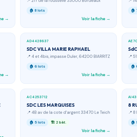
📍 21 r de la rousselle 33000 Bordeaux
📍 1
🏠 8 lots
🏠 
che →
Voir la fiche →
AD4428637
AE7
SDC VILLA MARIE RAPHAEL
SdC
📍 4 et 4bis, impasse Duler, 64200 BIARRITZ
📍 5
🏠 6 lots
🏠 
che →
Voir la fiche →
AC4253712
AI4
E
SDC LES MARQUISES
8 R
📍 4B av de la cote d'argent 33470 Le Teich
📍 8
🏠 5 lots
🏗 2 bât.
🏠 
Voir la fiche →