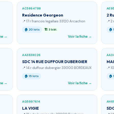
AC5864798
AE95
Residence Georgeon
2 R
📍 17 r francois legallais 33120 Arcachon
📍 2
🏠 20 lots
🏗 3 bât.
🏠 
che →
Voir la fiche →
AA3838026
AA3
SDC 14 RUE DUFFOUR DUBERGIER
MA
📍 14 r duffour dubergier 33000 BORDEAUX
📍 1
🏠 15 lots
🏠 
che →
Voir la fiche →
AG5997614
AH6
LA VIGIE
SDC