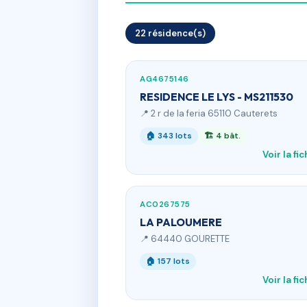
22 résidence(s)
AG4675146
RESIDENCE LE LYS - MS211530
📍 2 r de la feria 65110 Cauterets
🏠 343 lots
🏗 4 bât.
Voir la fi
AC0267575
LA PALOUMERE
📍 64440 GOURETTE
🏠 157 lots
Voir la fi