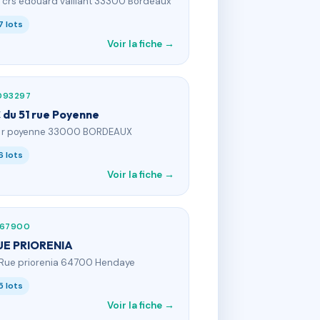
4 crs edouard vaillant 33300 Bordeaux
7 lots
Voir la fiche →
093297
 du 51 rue Poyenne
1 r poyenne 33000 BORDEAUX
6 lots
Voir la fiche →
367900
UE PRIORENIA
 Rue priorenia 64700 Hendaye
5 lots
Voir la fiche →