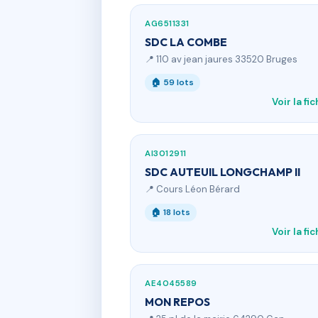
AG6511331
SDC LA COMBE
📍 110 av jean jaures 33520 Bruges
🏠 59 lots
Voir la fi
AI3012911
SDC AUTEUIL LONGCHAMP II
📍 Cours Léon Bérard
🏠 18 lots
Voir la fi
AE4045589
MON REPOS