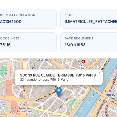
N° IMMATRICULATION
ÉTAT
AC1361500
IMMATRICULEE_RATTACHEE
CODE INSEE
DATE RÈGLEMENT
75116
16/01/1953
×
w.vme.plus/AC1361500
SDC 33 RUE CLAUDE TERRASSE 75016 PARIS
33 r claude terrasse 75016 Paris
E CLAUDE TERRASSE 75016 PARIS
claude terrasse
75016 Paris