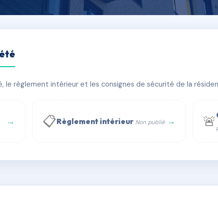
iété
AUDE TERRASSE 75016 PA
le règlement intérieur et les consignes de sécurité de la résidenc
âtiment(s)
📋
🚨
→
→
Règlement intérieur
Non publié
 WhatsApp
✉ Email
té
rue Saint-Honoré, 75001 Paris - Tél. : +33 6 51 11 56 90 - 
AC1361500
🇫🇷
ww.syndic.digital - E-mail : syndic.digital@gmail.c