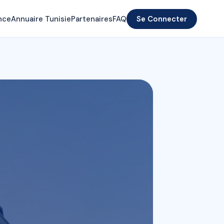
nce
Annuaire Tunisie
Partenaires
FAQ
Se Connecter