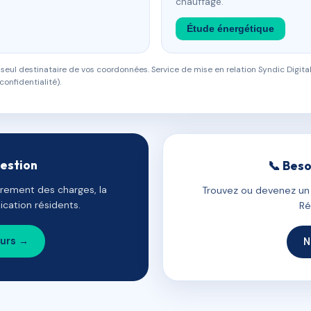
chauffage.
Étude énergétique
eul destinataire de vos coordonnées. Service de mise en relation Syndic Digital
confidentialité).
gestion
📞 Beso
uvrement des charges, la
Trouvez ou devenez un c
cation résidents.
Ré
ours →
N