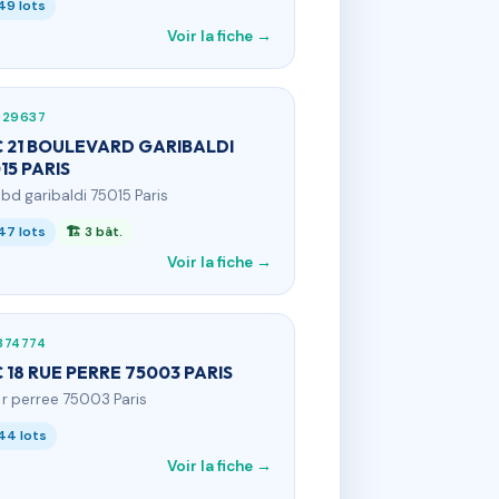
49 lots
Voir la fiche →
929637
 21 BOULEVARD GARIBALDI
15 PARIS
1 bd garibaldi 75015 Paris
47 lots
🏗 3 bât.
Voir la fiche →
374774
 18 RUE PERRE 75003 PARIS
8 r perree 75003 Paris
44 lots
Voir la fiche →