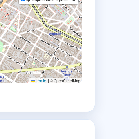
Leaflet
|
© OpenStreetMap