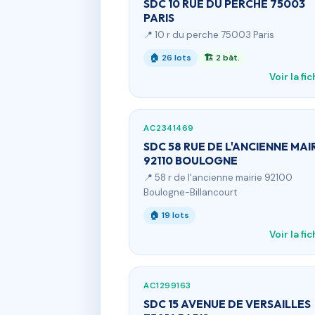
SDC 10 RUE DU PERCHE 75003
PARIS
📍 10 r du perche 75003 Paris
🏠 26 lots
🏗 2 bât.
Voir la fi
AC2341469
SDC 58 RUE DE L'ANCIENNE MAI
92110 BOULOGNE
📍 58 r de l'ancienne mairie 92100
Boulogne-Billancourt
🏠 19 lots
Voir la fi
AC1299163
SDC 15 AVENUE DE VERSAILLES