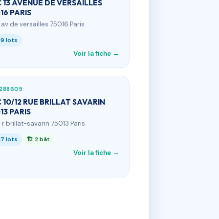
 13 AVENUE DE VERSAILLES
16 PARIS
3 av de versailles 75016 Paris
19 lots
Voir la fiche →
288605
 10/12 RUE BRILLAT SAVARIN
13 PARIS
 r brillat-savarin 75013 Paris
17 lots
🏗 2 bât.
Voir la fiche →