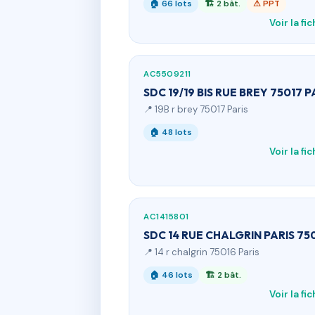
🏠 66 lots
🏗 2 bât.
⚠ PPT
Voir la fi
AC5509211
SDC 19/19 BIS RUE BREY 75017 P
📍 19B r brey 75017 Paris
🏠 48 lots
Voir la fi
AC1415801
SDC 14 RUE CHALGRIN PARIS 75
📍 14 r chalgrin 75016 Paris
🏠 46 lots
🏗 2 bât.
Voir la fi