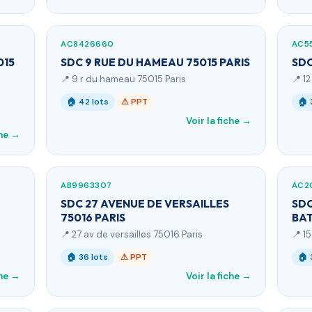
AC8426660
AC5
015
SDC 9 RUE DU HAMEAU 75015 PARIS
SDC
📍 9 r du hameau 75015 Paris
📍 12
🏠 42 lots
⚠ PPT
🏠 
Voir la fiche →
che →
AB9963307
AC2
SDC 27 AVENUE DE VERSAILLES
SDC
75016 PARIS
BAT
📍 27 av de versailles 75016 Paris
📍 1
🏠 36 lots
⚠ PPT
🏠 
che →
Voir la fiche →