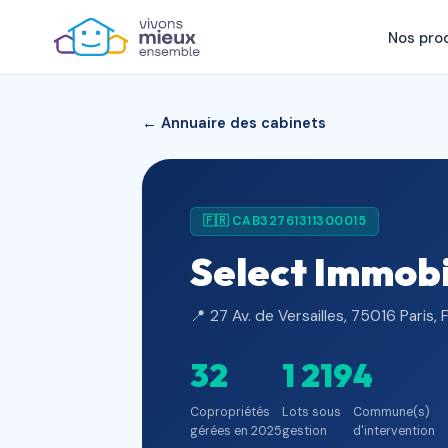
Nos pro
← Annuaire des cabinets
🇫🇷 CAB32761311300015
Select Immobi
📍 27 Av. de Versailles, 75016 Paris,
32
1 219
4
Copropriétés
Lots sous
Commune(s)
gérées en 2025
gestion
d'intervention