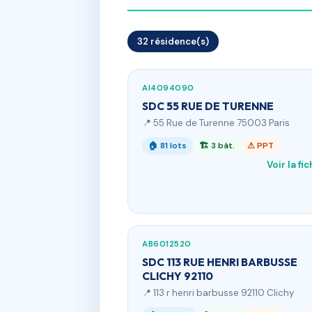
32 résidence(s)
AI4094090
SDC 55 RUE DE TURENNE
📍 55 Rue de Turenne 75003 Paris
🏠 81 lots
🏗 3 bât.
⚠ PPT
Voir la fi
AB6012520
SDC 113 RUE HENRI BARBUSSE
CLICHY 92110
📍 113 r henri barbusse 92110 Clichy