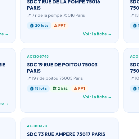
SDC 7 RUE DE LA POMPE 75016
SDC
PARIS
750
📍 7 r de la pompe 75016 Paris
📍 1
🏠 20 lots
⚠ PPT
🏠 
che →
Voir la fiche →
AC1306745
AC0
RIE
SDC 19 RUE DE POITOU 75003
SDC
PARIS
750
📍 19 r de poitou 75003 Paris
📍 10
🏠 18 lots
🏗 2 bât.
⚠ PPT
🏠 
Voir la fiche →
che →
AC3811379
SDC 73 RUE AMPERE 75017 PARIS