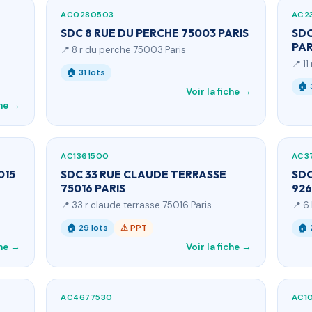
AC0280503
AC2
SDC 8 RUE DU PERCHE 75003 PARIS
SDC
PAR
📍 8 r du perche 75003 Paris
📍 11
🏠 31 lots
🏠 
Voir la fiche →
che →
AC1361500
AC3
015
SDC 33 RUE CLAUDE TERRASSE
SDC
75016 PARIS
926
📍 33 r claude terrasse 75016 Paris
📍 6
🏠 29 lots
⚠ PPT
🏠 
che →
Voir la fiche →
AC4677530
AC1