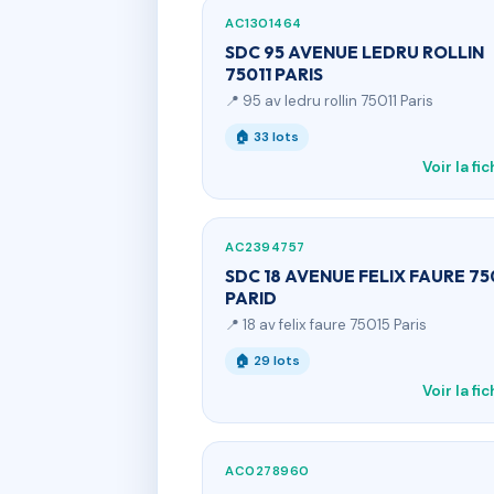
AC1301464
SDC 95 AVENUE LEDRU ROLLIN
75011 PARIS
📍 95 av ledru rollin 75011 Paris
🏠 33 lots
Voir la fi
AC2394757
SDC 18 AVENUE FELIX FAURE 75
PARID
📍 18 av felix faure 75015 Paris
🏠 29 lots
Voir la fi
AC0278960