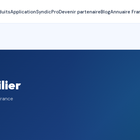
duits
Application
SyndicPro
Devenir partenaire
Blog
Annuaire Fra
lier
 France