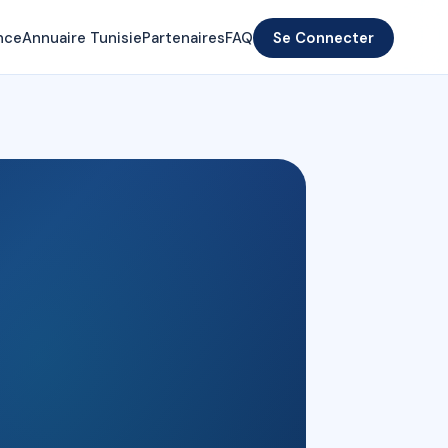
nce
Annuaire Tunisie
Partenaires
FAQ
Se Connecter