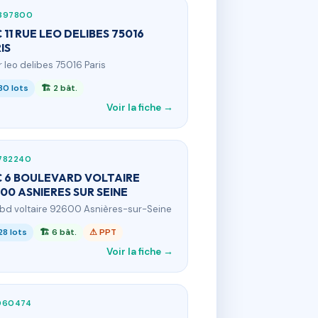
397800
 11 RUE LEO DELIBES 75016
IS
 r leo delibes 75016 Paris
30 lots
🏗 2 bât.
Voir la fiche →
782240
 6 BOULEVARD VOLTAIRE
00 ASNIERES SUR SEINE
 bd voltaire 92600 Asnières-sur-Seine
28 lots
🏗 6 bât.
⚠ PPT
Voir la fiche →
060474