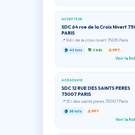
AC1927326
SDC 64 rue de la Croix Nivert 75
PARIS
📍 64 r de la croix nivert 75015 Paris
🏠 42 lots
🏗 2 bât.
⚠ PPT
Voir la fi
AC8426413
SDC 12 RUE DES SAINTS PERES
75007 PARIS
📍 12 r des saints peres 75007 Paris
🏠 36 lots
⚠ PPT
Voir la fi