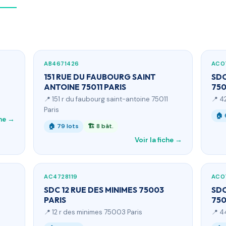
AB4671426
AC0
151 RUE DU FAUBOURG SAINT
SDC
ANTOINE 75011 PARIS
750
📍 151 r du faubourg saint-antoine 75011
📍 4
Paris
🏠 
che →
🏠 79 lots
🏗 8 bât.
Voir la fiche →
AC4728119
AC0
SDC 12 RUE DES MINIMES 75003
SDC
PARIS
750
📍 12 r des minimes 75003 Paris
📍 4