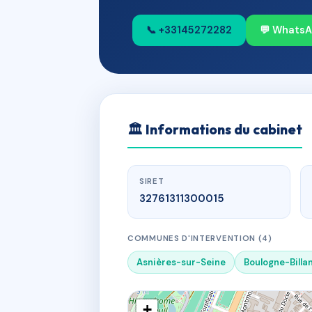
📞 +33145272282
💬 Whats
🏛
Informations du cabinet
SIRET
32761311300015
COMMUNES D'INTERVENTION (4)
Asnières-sur-Seine
Boulogne-Billa
+