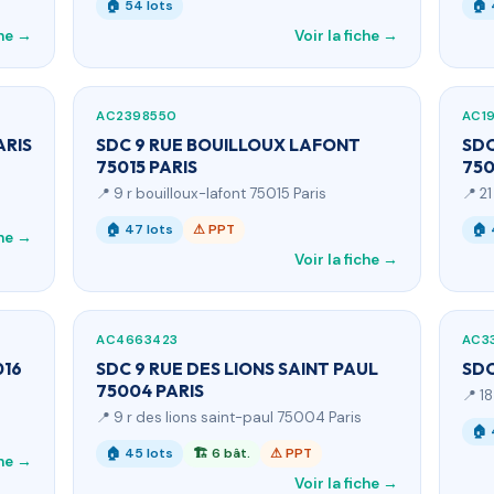
🏠 54 lots
🏠 
che →
Voir la fiche →
AC2398550
AC1
ARIS
SDC 9 RUE BOUILLOUX LAFONT
SDC
75015 PARIS
750
📍 9 r bouilloux-lafont 75015 Paris
📍 2
🏠 47 lots
⚠ PPT
🏠 
che →
Voir la fiche →
AC4663423
AC3
016
SDC 9 RUE DES LIONS SAINT PAUL
SDC
75004 PARIS
📍 1
📍 9 r des lions saint-paul 75004 Paris
🏠 
🏠 45 lots
🏗 6 bât.
⚠ PPT
che →
Voir la fiche →