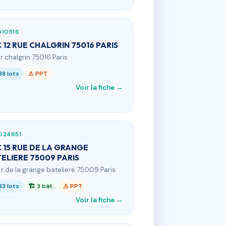
510516
 12 RUE CHALGRIN 75016 PARIS
 r chalgrin 75016 Paris
38 lots
⚠ PPT
Voir la fiche →
024651
 15 RUE DE LA GRANGE
ELIERE 75009 PARIS
5 r de la grange bateliere 75009 Paris
33 lots
🏗 3 bât.
⚠ PPT
Voir la fiche →