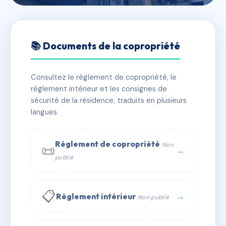
🇫🇷 RFRAC2084887
34 COURS DU XIV JUILLET
📚 Documents de la copropriété
📍 34 crs du 14 juillet 47000 Agen
Consultez le règlement de copropriété, le
✓ Immatriculée
🏠 16 lots
🏗 1 bâtiment(s)
règlement intérieur et les consignes de
sécurité de la résidence, traduits en plusieurs
langues.
📞 Contacter Syndic Digital
💬 WhatsApp
✉ Email
Règlement de copropriété
Non
📜
→
publié
📋
→
Règlement intérieur
Non publié