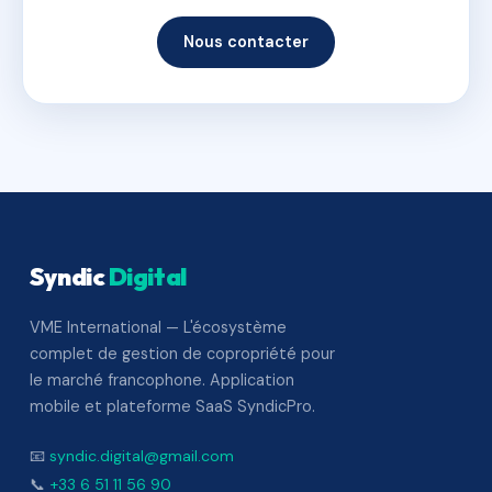
Nous contacter
Syndic
Digital
VME International — L'écosystème
complet de gestion de copropriété pour
le marché francophone. Application
mobile et plateforme SaaS SyndicPro.
📧
syndic.digital@gmail.com
📞
+33 6 51 11 56 90