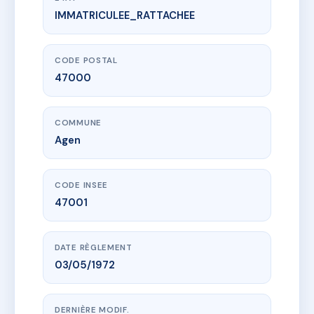
IMMATRICULEE_RATTACHEE
www.vme.plus/AC2084887
34 COURS DU XIV JUILLET
34 crs du 14 juillet
47000 Agen
CODE POSTAL
47000
COMMUNE
Agen
CODE INSEE
47001
DATE RÈGLEMENT
03/05/1972
DERNIÈRE MODIF.