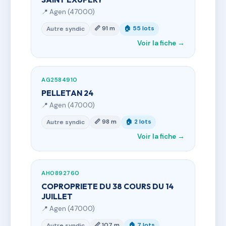
📍 Agen (47000)
📏 91 m
🏠 55 lots
Autre syndic
Voir la fiche →
AG2584910
PELLETAN 24
📍 Agen (47000)
📏 98 m
🏠 2 lots
Autre syndic
Voir la fiche →
AH0892760
COPROPRIETE DU 38 COURS DU 14
JUILLET
📍 Agen (47000)
📏 107 m
🏠 7 lots
Autre syndic