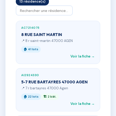
13 résidence(s)
AC7214075
8 RUE SAINT MARTIN
📍 8 r saint-martin 47000 AGEN
🏠 41 lots
Voir la fiche →
AI2924330
5-7 RUE BARTAYRES 47000 AGEN
📍 7 r bartayres 47000 Agen
🏠 22 lots
🏗 2 bât.
Voir la fiche →