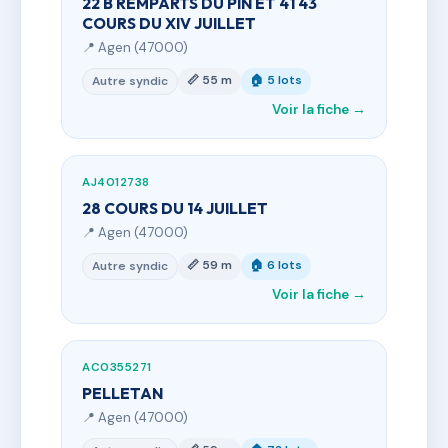
22 B REMPARTS DU PIN ET 41 43
COURS DU XIV JUILLET
📍 Agen (47000)
📏 55 m
🏠 5 lots
Autre syndic
Voir la fiche →
AJ4012738
28 COURS DU 14 JUILLET
📍 Agen (47000)
📏 59 m
🏠 6 lots
Autre syndic
Voir la fiche →
AC0355271
PELLETAN
📍 Agen (47000)