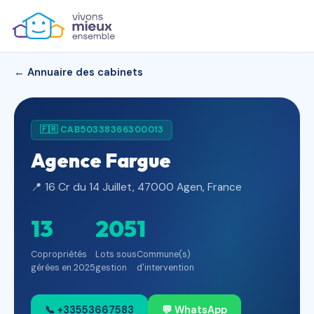
← Annuaire des cabinets
🇫🇷 CAB50338366300013
Agence Fargue
📍 16 Cr du 14 Juillet, 47000 Agen, France
13
205
1
Copropriétés
Lots sous
Commune(s)
gérées en 2025
gestion
d'intervention
📞 +33553667583
💬 WhatsApp