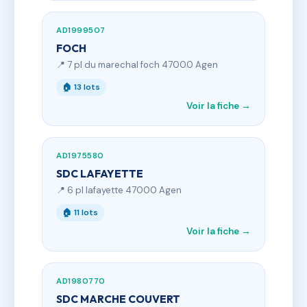
AD1999507
FOCH
📍 7 pl du marechal foch 47000 Agen
🏠 13 lots
Voir la fiche →
AD1975580
SDC LAFAYETTE
📍 6 pl lafayette 47000 Agen
🏠 11 lots
Voir la fiche →
AD1980770
SDC MARCHE COUVERT