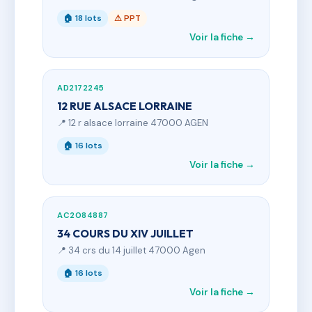
🏠 18 lots
⚠ PPT
Voir la fiche →
AD2172245
12 RUE ALSACE LORRAINE
📍 12 r alsace lorraine 47000 AGEN
🏠 16 lots
Voir la fiche →
AC2084887
34 COURS DU XIV JUILLET
📍 34 crs du 14 juillet 47000 Agen
🏠 16 lots
Voir la fiche →