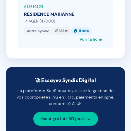
AE1491208
RESIDENCE MARIANNE
📍 AGEN (47000)
📏 122 m
🏠 11 lots
Autre syndic
Voir la fiche →
🚀 Essayez Syndic Digital
La plateforme SaaS pour digitalisez la gestion de
vos copropriétés. AG en 1 clic, paiements en ligne,
conformité ALUR.
Essai gratuit 30 jours →