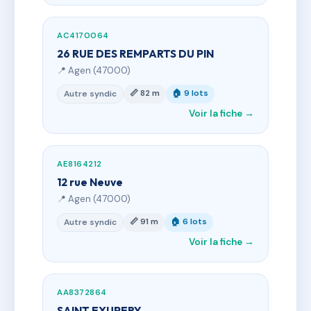
AC4170064
26 RUE DES REMPARTS DU PIN
📍 Agen (47000)
📏 82 m
🏠 9 lots
Autre syndic
Voir la fiche →
AE8164212
12 rue Neuve
📍 Agen (47000)
📏 91 m
🏠 6 lots
Autre syndic
Voir la fiche →
AA8372864
SAINT EXUPERY