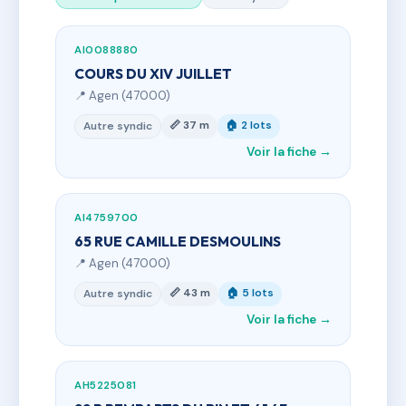
AI0088880
COURS DU XIV JUILLET
📍 Agen (47000)
📏 37 m
🏠 2 lots
Autre syndic
Voir la fiche →
AI4759700
65 RUE CAMILLE DESMOULINS
📍 Agen (47000)
📏 43 m
🏠 5 lots
Autre syndic
Voir la fiche →
AH5225081