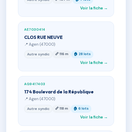
Voir la fiche →
AE7030414
CLOS RUE NEUVE
📍 Agen (47000)
📏 116 m
🏠 28 lots
Autre syndic
Voir la fiche →
AG9417403
174 Boulevard de la République
📍 Agen (47000)
📏 118 m
🏠 6 lots
Autre syndic
Voir la fiche →