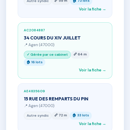
📏 59 m
🏠 73 lots
Autre syndic
Voir la fiche →
AC2084887
34 COURS DU XIV JUILLET
📍 Agen (47000)
📏 64 m
✓ Gérée par ce cabinet
🏠 16 lots
Voir la fiche →
AE4835609
15 RUE DES REMPARTS DU PIN
📍 Agen (47000)
📏 72 m
🏠 33 lots
Autre syndic
Voir la fiche →