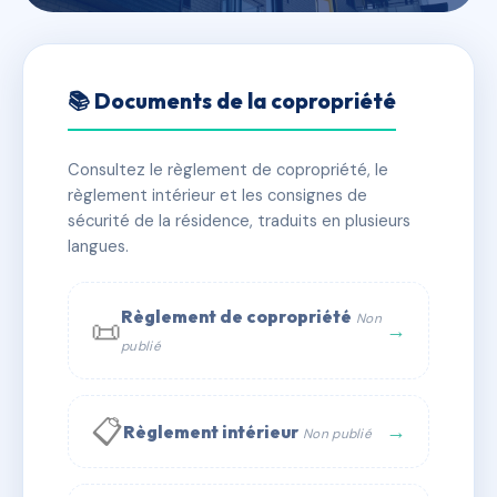
🇫🇷 RFRAC2398550
SDC 9 RUE BOUILLOUX
📚 Documents de la copropriété
LAFONT 75015 PARIS
Consultez le règlement de copropriété, le
📍 9 r bouilloux-lafont 75015 Paris
règlement intérieur et les consignes de
✓ Immatriculée
🏠 47 lots
🏗 1 bâtiment(s)
sécurité de la résidence, traduits en plusieurs
langues.
📞 Contacter Syndic Digital
💬 WhatsApp
Règlement de copropriété
Non
📜
✉ Email
→
publié
📋
→
Règlement intérieur
Non publié