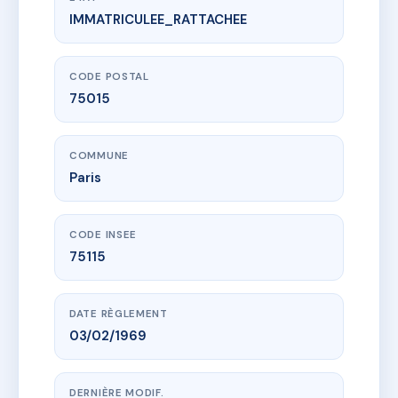
IMMATRICULEE_RATTACHEE
www.vme.plus/AC2398550
SDC 9 RUE BOUILLOUX LAFONT 75015 PARIS
9 r bouilloux-lafont
75015 Paris
CODE POSTAL
75015
COMMUNE
Paris
CODE INSEE
75115
DATE RÈGLEMENT
03/02/1969
DERNIÈRE MODIF.