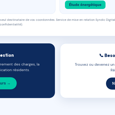
Étude énergétique
eul destinataire de vos coordonnées. Service de mise en relation Syndic Digital
confidentialité).
gestion
📞 Beso
uvrement des charges, la
Trouvez ou devenez un c
cation résidents.
Ré
ours →
N