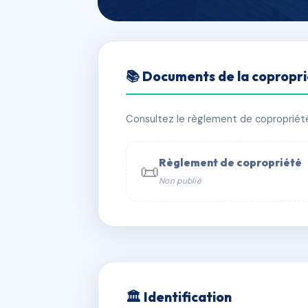
🇫🇷 RFRAC2414480
📚 Documents de la copropr
LES JARDINS D
📍 23 av beau pin 13008 Marseille
Consultez le règlement de copropriété, 
✓ Immatriculée
🏠 196 lots
🏗 6 
Règlement de copropriété
📜
Non publié
📞 Contacter Syndic Digital

Coproprié
229 
N°
w
🏛 Identification