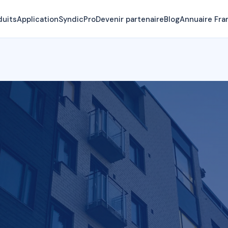
duits
Application
SyndicPro
Devenir partenaire
Blog
Annuaire Fra