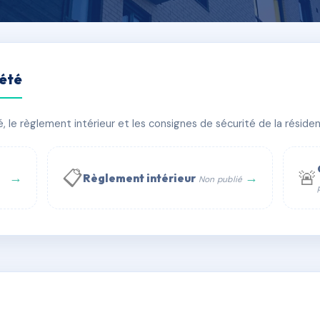
iété
E L'INFANTE
le règlement intérieur et les consignes de sécurité de la résidenc
bâtiment(s)
📋
🚨
→
→
Règlement intérieur
Non publié
 WhatsApp
✉ Email
té
rue Saint-Honoré, 75001 Paris - Tél. : +33 6 51 11 56 90 - 
AC2414480
🇫🇷
ww.syndic.digital - E-mail : syndic.digital@gmail.c