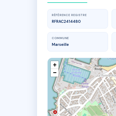
RÉFÉRENCE REGISTRE
RFRAC2414480
COMMUNE
Marseille
+
−
www.
LES 
23 av 