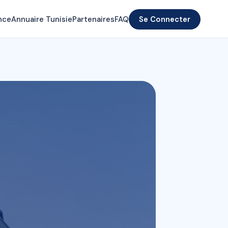
nce
Annuaire Tunisie
Partenaires
FAQ
Se Connecter