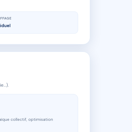
FFAGE
viduel
ie…).
ïque collectif, optimisation