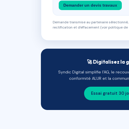
Demander un devis travaux
Demande transmise au partenaire sélectionné, s
rectification et d'effacement (voir politique de 
🚀 Digitalisez la 
Syndic Digital simplifie l'AG, le reco
conformité ALUR et la communi
Essai gratuit 30 j