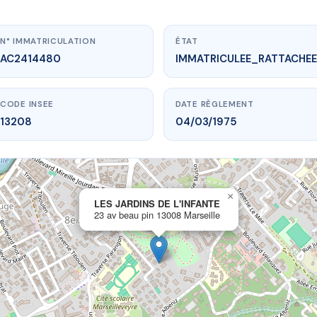
N° IMMATRICULATION
ÉTAT
AC2414480
IMMATRICULEE_RATTACHEE
CODE INSEE
DATE RÈGLEMENT
13208
04/03/1975
×
vme.plus/AC2414480
LES JARDINS DE L'INFANTE
23 av beau pin 13008 Marseille
JARDINS DE L'INFANTE
beau pin
13008 Marseille