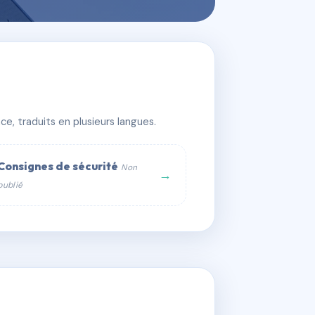
e, traduits en plusieurs langues.
Consignes de sécurité
Non
→
publié
web :
om