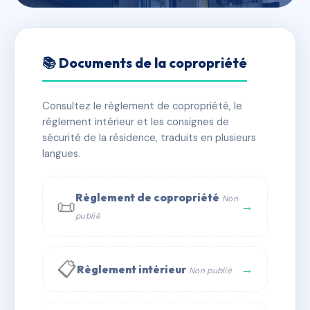
🇫🇷 RFRAC2585172
50 RUE RASPAIL
📚 Documents de la copropriété
📍 50 r raspail 94700 MAISONS ALFORT
Consultez le règlement de copropriété, le
✓ Immatriculée
🏠 21 lots
🏗 1 bâtiment(s)
règlement intérieur et les consignes de
sécurité de la résidence, traduits en plusieurs
langues.
📞 Contacter Syndic Digital
💬 WhatsApp
✉ Email
Règlement de copropriété
Non
📜
→
publié
📋
→
Règlement intérieur
Non publié