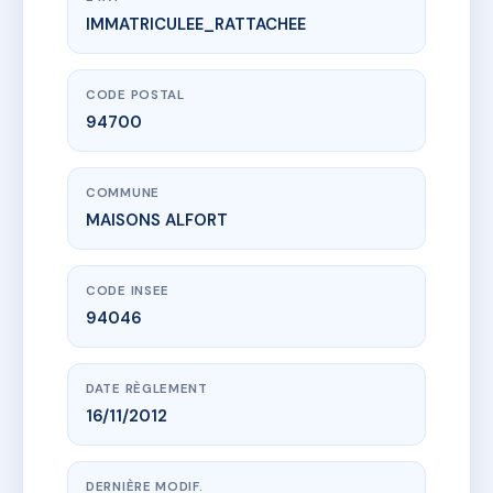
IMMATRICULEE_RATTACHEE
www.vme.plus/AC2585172
50 RUE RASPAIL
50 r raspail
94700 MAISONS ALFORT
CODE POSTAL
94700
COMMUNE
MAISONS ALFORT
CODE INSEE
94046
DATE RÈGLEMENT
16/11/2012
DERNIÈRE MODIF.