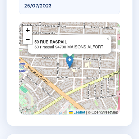
25/07/2023
+
−
×
50 RUE RASPAIL
50 r raspail 94700 MAISONS ALFORT
Leaflet
|
© OpenStreetMap