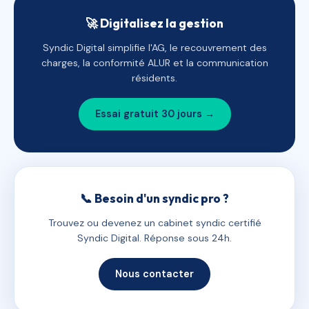
🚀 Digitalisez la gestion
Syndic Digital simplifie l'AG, le recouvrement des
charges, la conformité ALUR et la communication
résidents.
Essai gratuit 30 jours →
📞 Besoin d'un syndic pro ?
Trouvez ou devenez un cabinet syndic certifié
Syndic Digital. Réponse sous 24h.
Nous contacter