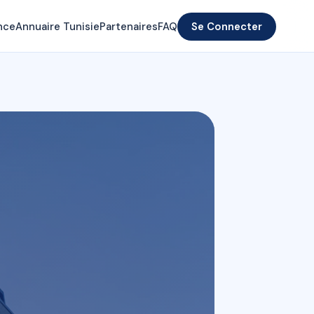
nce
Annuaire Tunisie
Partenaires
FAQ
Se Connecter