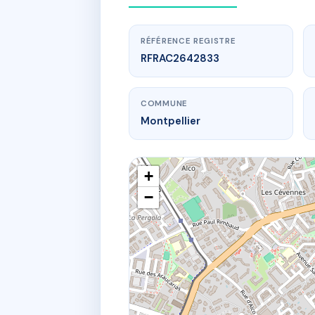
RÉFÉRENCE REGISTRE
RFRAC2642833
COMMUNE
Montpellier
+
−
www.
53 - 55
53 av de la