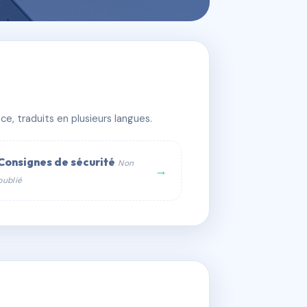
e, traduits en plusieurs langues.
Consignes de sécurité
Non
→
publié
web :
om