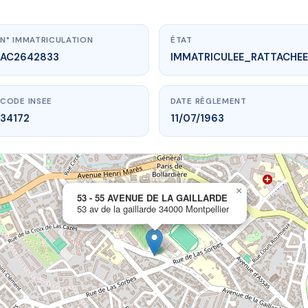
N° IMMATRICULATION
ÉTAT
AC2642833
IMMATRICULEE_RATTACHEE
CODE INSEE
DATE RÈGLEMENT
34172
11/07/1963
×
vme.plus/AC2642833
53 - 55 AVENUE DE LA GAILLARDE
53 av de la gaillarde 34000 Montpellier
 AVENUE DE LA GAILLARDE
 gaillarde
34000 Montpellier