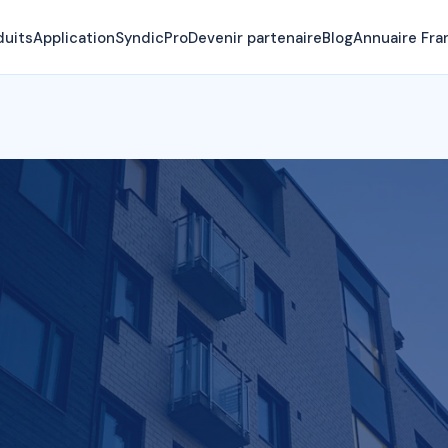
duits
Application
SyndicPro
Devenir partenaire
Blog
Annuaire Fra