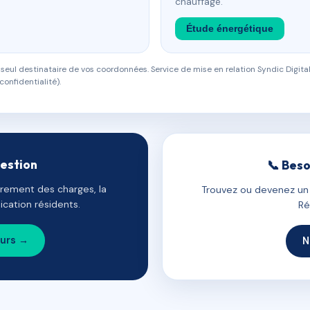
chauffage.
Étude énergétique
eul destinataire de vos coordonnées. Service de mise en relation Syndic Digital
confidentialité).
gestion
📞 Beso
uvrement des charges, la
Trouvez ou devenez un c
cation résidents.
Ré
ours →
N