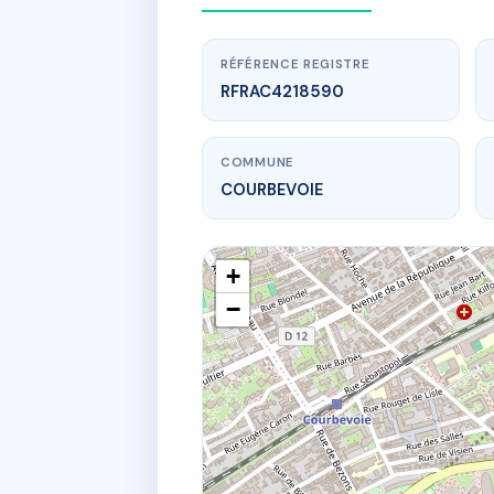
RÉFÉRENCE REGISTRE
RFRAC4218590
COMMUNE
COURBEVOIE
+
−
www
SDC COUR
88-92 bd s