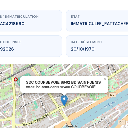
N° IMMATRICULATION
ÉTAT
AC4218590
IMMATRICULEE_RATTACHEE
CODE INSEE
DATE RÈGLEMENT
92026
20/10/1970
×
.vme.plus/AC4218590
SDC COURBEVOIE 88-92 BD SAINT-DENIS
88-92 bd saint-denis 92400 COURBEVOIE
BEVOIE 88-92 BD SAINT-DENIS
aint-denis
92400 COURBEVOIE