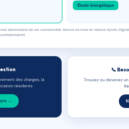
Étude énergétique
eul destinataire de vos coordonnées. Service de mise en relation Syndic Digital
confidentialité).
gestion
📞 Beso
uvrement des charges, la
Trouvez ou devenez un c
cation résidents.
Ré
ours →
N