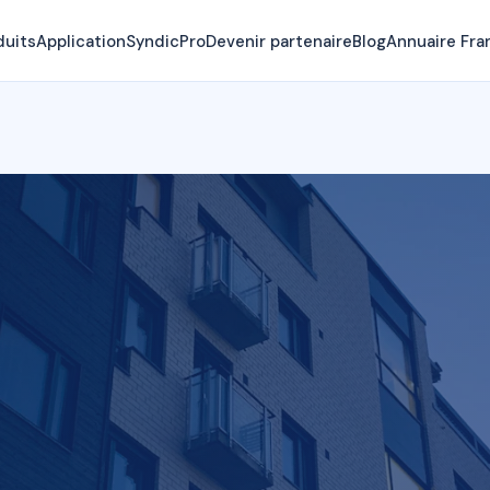
duits
Application
SyndicPro
Devenir partenaire
Blog
Annuaire Fra