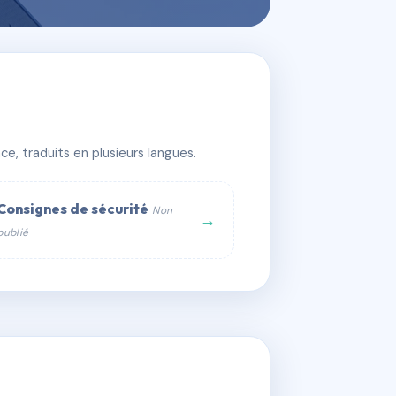
S
e, traduits en plusieurs langues.
Consignes de sécurité
Non
→
publié
web :
om