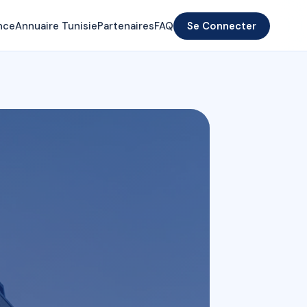
nce
Annuaire Tunisie
Partenaires
FAQ
Se Connecter