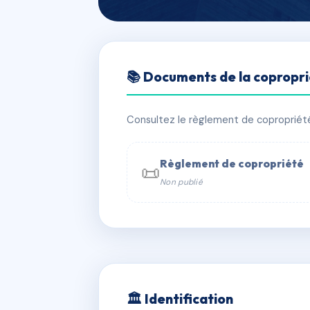
🇫🇷 RFRAC4218590
📚 Documents de la copropr
SDC COURBEVO
📍 88-92 bd saint-denis 92400 CO
Consultez le règlement de copropriété, 
✓ Immatriculée
🏠 160 lots
🏗 2 
Règlement de copropriété
📜
Non publié
📞 Contacter Syndic Digital

Coproprié
229 
N°
w
🏛 Identification