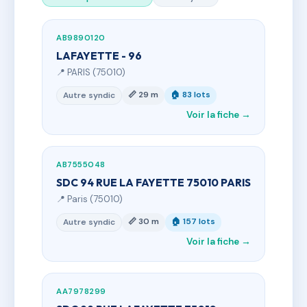
AB9890120
LAFAYETTE - 96
📍 PARIS (75010)
📏 29 m
🏠 83 lots
Autre syndic
Voir la fiche →
AB7555048
SDC 94 RUE LA FAYETTE 75010 PARIS
📍 Paris (75010)
📏 30 m
🏠 157 lots
Autre syndic
Voir la fiche →
AA7978299