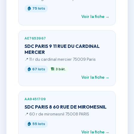
🏠 75 lots
Voir la fiche →
AE7653967
SDC PARIS 9 11 RUE DU CARDINAL
MERCIER
📍 11 r du cardinal mercier 75009 Paris
🏠 67 lots
🏗 3 bât.
Voir la fiche →
AA9451709
SDC PARIS 8 60 RUE DE MIROMESNIL
📍 60 r de miromesnil 75008 PARIS
🏠 55 lots
Voir la fiche →