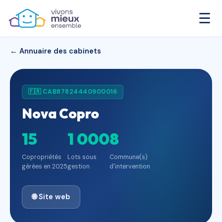
☰
← Annuaire des cabinets
🇫🇷 CAB87824440900016
Nova Copro
15
1 000
8
Copropriétés
Lots sous
Commune(s)
gérées en 2025
gestion
d'intervention
🌐 Site web