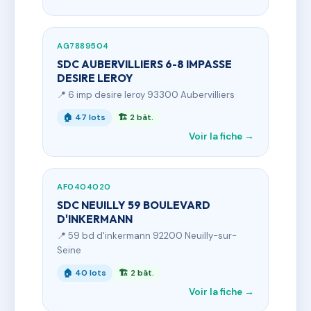
AG7889504
SDC AUBERVILLIERS 6-8 IMPASSE
DESIRE LEROY
📍 6 imp desire leroy 93300 Aubervilliers
🏠 47 lots
🏗 2 bât.
Voir la fiche →
AF0404020
SDC NEUILLY 59 BOULEVARD
D'INKERMANN
📍 59 bd d'inkermann 92200 Neuilly-sur-
Seine
🏠 40 lots
🏗 2 bât.
Voir la fiche →