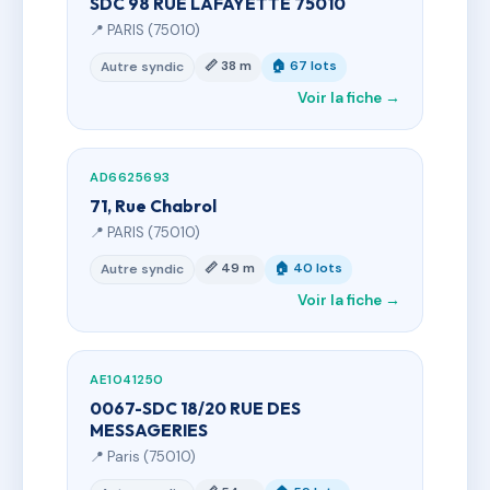
SDC 98 RUE LAFAYETTE 75010
📍 PARIS (75010)
📏 38 m
🏠 67 lots
Autre syndic
Voir la fiche →
AD6625693
71, Rue Chabrol
📍 PARIS (75010)
📏 49 m
🏠 40 lots
Autre syndic
Voir la fiche →
AE1041250
0067-SDC 18/20 RUE DES
MESSAGERIES
📍 Paris (75010)