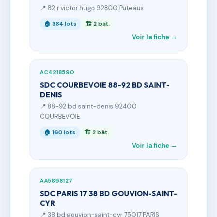
📍 62 r victor hugo 92800 Puteaux
🏠 384 lots
🏗 2 bât.
Voir la fiche →
AC4218590
SDC COURBEVOIE 88-92 BD SAINT-
DENIS
📍 88-92 bd saint-denis 92400
COURBEVOIE
🏠 160 lots
🏗 2 bât.
Voir la fiche →
AA5898127
SDC PARIS 17 38 BD GOUVION-SAINT-
CYR
📍 38 bd gouvion-saint-cyr 75017 PARIS