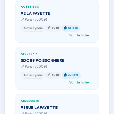
AC8681660
92 LA FAYETTE
📍 Paris (75009)
📏 59 m
🏠 61 lots
Autre syndic
Voir la fiche →
AF7777717
SDC 89 POISSONNIERE
📍 Paris (75009)
📏 59 m
🏠 37 lots
Autre syndic
Voir la fiche →
AB2392025
91 RUE LAFAYETTE
📍 Paris (75009)