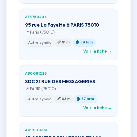
AF5759444
95 rue La Fayette à PARIS 75010
📍 Paris (75010)
📏 61 m
🏠 39 lots
Autre syndic
Voir la fiche →
AB0061226
SDC 21 RUE DES MESSAGERIES
📍 PARIS (75010)
📏 63 m
🏠 37 lots
Autre syndic
Voir la fiche →
AD9900366