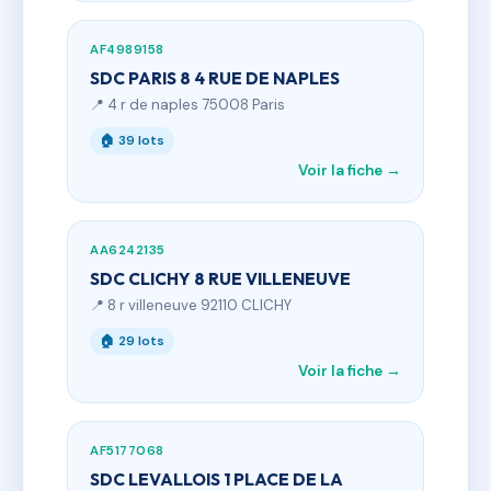
AF4989158
SDC PARIS 8 4 RUE DE NAPLES
📍 4 r de naples 75008 Paris
🏠 39 lots
Voir la fiche →
AA6242135
SDC CLICHY 8 RUE VILLENEUVE
📍 8 r villeneuve 92110 CLICHY
🏠 29 lots
Voir la fiche →
AF5177068
SDC LEVALLOIS 1 PLACE DE LA