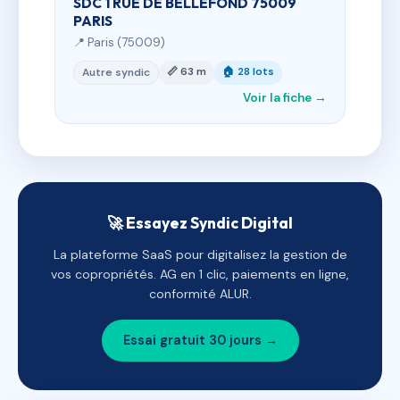
SDC 1 RUE DE BELLEFOND 75009
PARIS
📍 Paris (75009)
📏 63 m
🏠 28 lots
Autre syndic
Voir la fiche →
🚀 Essayez Syndic Digital
La plateforme SaaS pour digitalisez la gestion de
vos copropriétés. AG en 1 clic, paiements en ligne,
conformité ALUR.
Essai gratuit 30 jours →