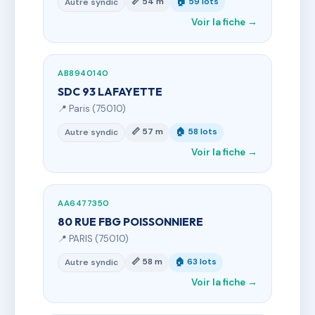
📏 54 m
🏠 59 lots
Autre syndic
Voir la fiche →
AB8940140
SDC 93 LAFAYETTE
📍 Paris (75010)
📏 57 m
🏠 58 lots
Autre syndic
Voir la fiche →
AA6477350
80 RUE FBG POISSONNIERE
📍 PARIS (75010)
📏 58 m
🏠 63 lots
Autre syndic
Voir la fiche →