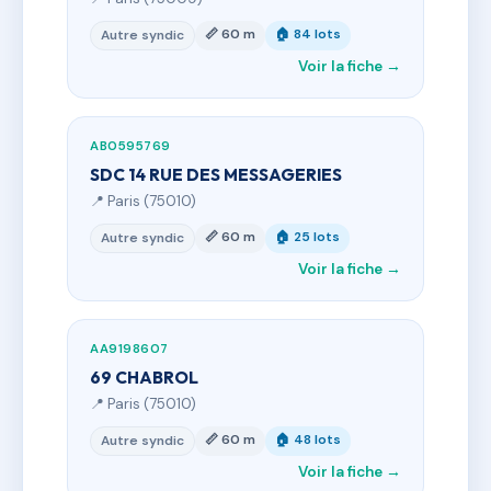
📏 60 m
🏠 84 lots
Autre syndic
Voir la fiche →
AB0595769
SDC 14 RUE DES MESSAGERIES
📍 Paris (75010)
📏 60 m
🏠 25 lots
Autre syndic
Voir la fiche →
AA9198607
69 CHABROL
📍 Paris (75010)
📏 60 m
🏠 48 lots
Autre syndic
Voir la fiche →