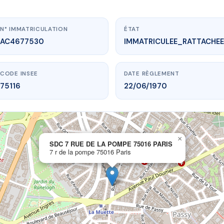
N° IMMATRICULATION
ÉTAT
AC4677530
IMMATRICULEE_RATTACHEE
CODE INSEE
DATE RÈGLEMENT
75116
22/06/1970
×
vme.plus/AC4677530
SDC 7 RUE DE LA POMPE 75016 PARIS
7 r de la pompe 75016 Paris
 DE LA POMPE 75016 PARIS
e la pompe
75016 Paris