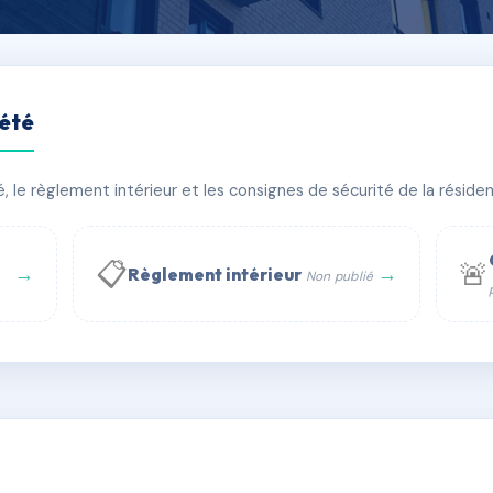
iété
LA POMPE 75016 PARIS
le règlement intérieur et les consignes de sécurité de la résidenc
bâtiment(s)
📋
🚨
→
→
Règlement intérieur
Non publié
 WhatsApp
✉ Email
té
rue Saint-Honoré, 75001 Paris - Tél. : +33 6 51 11 56 90 - 
AC4677530
🇫🇷
ww.syndic.digital - E-mail : syndic.digital@gmail.c