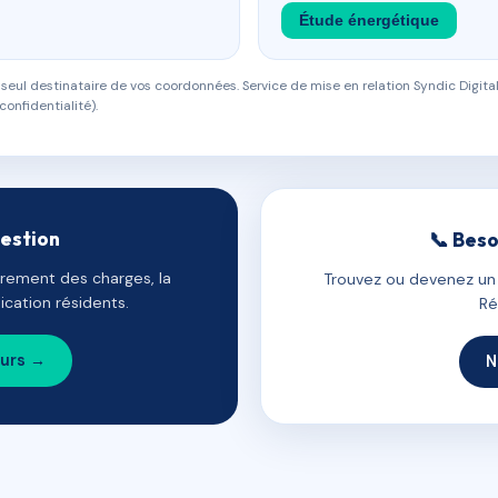
Étude énergétique
eul destinataire de vos coordonnées. Service de mise en relation Syndic Digital
confidentialité).
gestion
📞 Beso
uvrement des charges, la
Trouvez ou devenez un c
cation résidents.
Ré
ours →
N