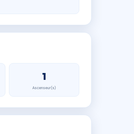
1
Ascenseur(s)