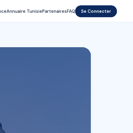
nce
Annuaire Tunisie
Partenaires
FAQ
Se Connecter