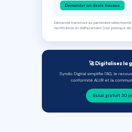
Demander un devis travaux
Demande transmise au partenaire sélectionné, s
rectification et d'effacement (voir politique de 
🚀 Digitalisez la 
Syndic Digital simplifie l'AG, le reco
conformité ALUR et la communi
Essai gratuit 30 j