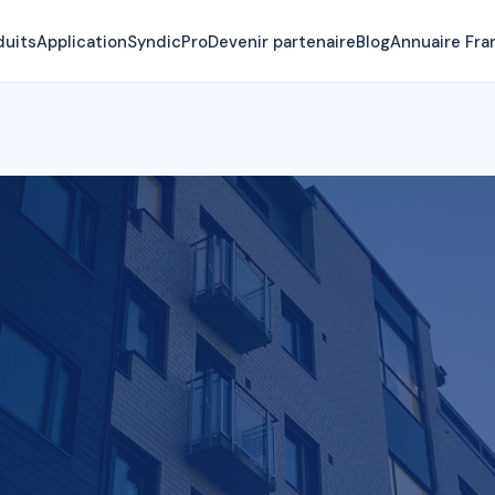
duits
Application
SyndicPro
Devenir partenaire
Blog
Annuaire Fra