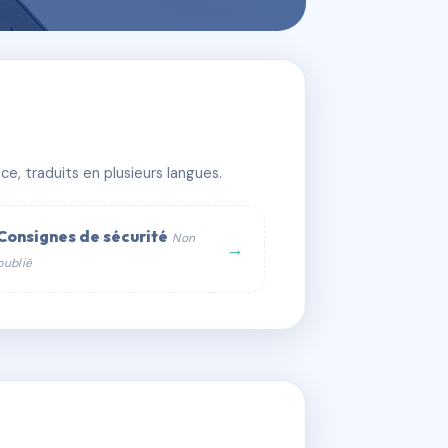
e, traduits en plusieurs langues.
Consignes de sécurité
Non
→
publié
web :
om