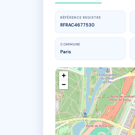
RÉFÉRENCE REGISTRE
RFRAC4677530
COMMUNE
Paris
+
−
www.
SDC 7 RUE
7 r d