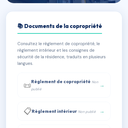
🇫🇷 RFRAC5489174
44 RUE DU BAIGNOIR -
📚 Documents de la copropriété
MS8768
Consultez le règlement de copropriété, le
📍 44 RUE DU BAIGNOIR 13001 MARSEILLE
règlement intérieur et les consignes de
⚠ IMMATRICULEE_RATTACHEMENT_EXPIRE
sécurité de la résidence, traduits en plusieurs
langues.
🏠 10 lots
🏗 1 bâtiment(s)
📞 Contacter Syndic Digital
💬 WhatsApp
Règlement de copropriété
Non
📜
→
publié
✉ Email
📋
→
Règlement intérieur
Non publié