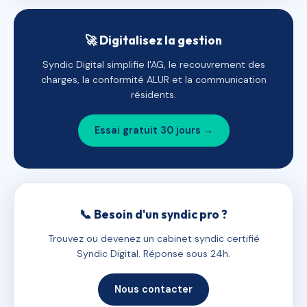
🚀 Digitalisez la gestion
Syndic Digital simplifie l'AG, le recouvrement des
charges, la conformité ALUR et la communication
résidents.
Essai gratuit 30 jours →
📞 Besoin d'un syndic pro ?
Trouvez ou devenez un cabinet syndic certifié
Syndic Digital. Réponse sous 24h.
Nous contacter