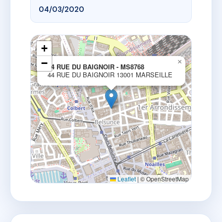
04/03/2020
+
−
×
44 RUE DU BAIGNOIR - MS8768
44 RUE DU BAIGNOIR 13001 MARSEILLE
Leaflet
|
© OpenStreetMap