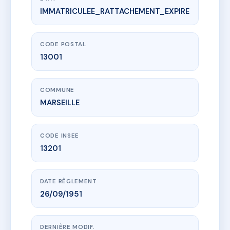
IMMATRICULEE_RATTACHEMENT_EXPIRE
www.vme.plus/AC5489174
44 RUE DU BAIGNOIR - MS8768
44 r du baignoir
13001 MARSEILLE
CODE POSTAL
13001
COMMUNE
MARSEILLE
CODE INSEE
13201
DATE RÈGLEMENT
26/09/1951
DERNIÈRE MODIF.