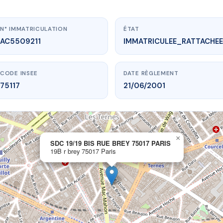
N° IMMATRICULATION
ÉTAT
AC5509211
IMMATRICULEE_RATTACHEE
CODE INSEE
DATE RÈGLEMENT
75117
21/06/2001
×
vme.plus/AC5509211
SDC 19/19 BIS RUE BREY 75017 PARIS
19B r brey 75017 Paris
 BIS RUE BREY 75017 PARIS
B r brey
75017 Paris