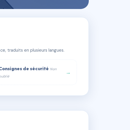
e, traduits en plusieurs langues.
Consignes de sécurité
Non
→
publié
web :
om