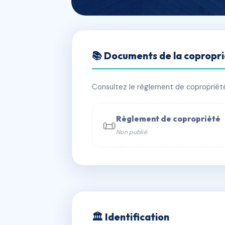
🇫🇷 RFRAC5509211
📚 Documents de la copropr
SDC 19/19 BIS 
📍 19B r brey 75017 Paris
Consultez le règlement de copropriété, 
✓ Immatriculée
🏠 48 lots
🏗 1 
Règlement de copropriété
📜
Non publié
📞 Contacter Syndic Digital

Coproprié
229 
N°
w
🏛 Identification