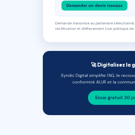
Demander un devis travaux
Demande transmise au partenaire sélectionné, s
rectification et d'effacement (voir politique de 
🚀 Digitalisez la 
Syndic Digital simplifie l'AG, le reco
conformité ALUR et la communi
Essai gratuit 30 j