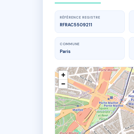
RÉFÉRENCE REGISTRE
RFRAC5509211
COMMUNE
Paris
+
−
www.
SDC 19/19
19