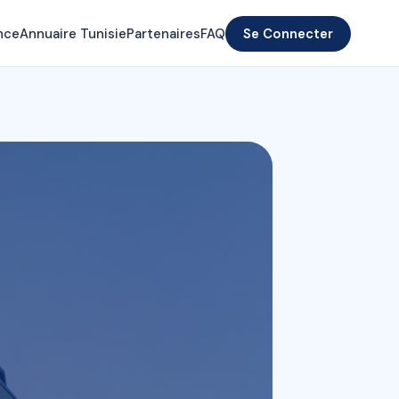
nce
Annuaire Tunisie
Partenaires
FAQ
Se Connecter