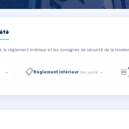
iété
RUE BREY 75017 PARIS
le règlement intérieur et les consignes de sécurité de la résidenc
bâtiment(s)
📋
🚨
→
→
Règlement intérieur
Non publié
 WhatsApp
✉ Email
té
rue Saint-Honoré, 75001 Paris - Tél. : +33 6 51 11 56 90 - 
AC5509211
🇫🇷
ww.syndic.digital - E-mail : syndic.digital@gmail.c