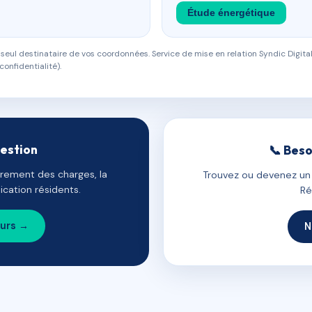
Étude énergétique
eul destinataire de vos coordonnées. Service de mise en relation Syndic Digital
confidentialité).
gestion
📞 Beso
uvrement des charges, la
Trouvez ou devenez un c
cation résidents.
Ré
ours →
N