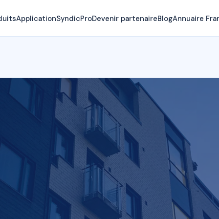
duits
Application
SyndicPro
Devenir partenaire
Blog
Annuaire Fra