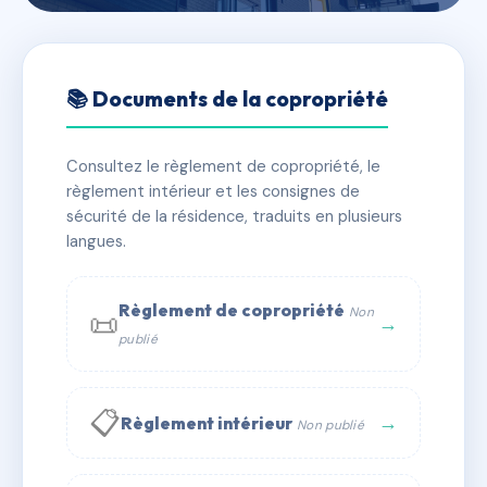
🇫🇷 RFRAC6383798
LES CARLINES
📚 Documents de la copropriété
📍 LES REYS, CHEMIN DES COVES
Consultez le règlement de copropriété, le
✓ Immatriculée
🏠 15 lots
🏗 1 bâtiment(s)
règlement intérieur et les consignes de
sécurité de la résidence, traduits en plusieurs
langues.
📞 Contacter Syndic Digital
💬 WhatsApp
✉ Email
Règlement de copropriété
Non
📜
→
publié
📋
→
Règlement intérieur
Non publié