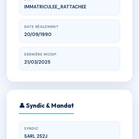
IMMATRICULEE_RATTACHEE
www.vme.plus/AC6383798
LES CARLINES
LES REYS, CHEMIN DES COVES
DATE RÈGLEMENT
20/09/1990
DERNIÈRE MODIF.
21/03/2025
👤 Syndic & Mandat
SYNDIC
SARL 2S2J