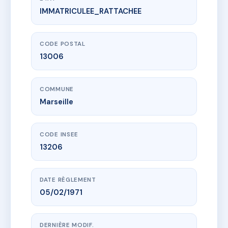
IMMATRICULEE_RATTACHEE
www.vme.plus/AC6384457
4 RUE MARENGO
4 r marengo
13006 Marseille
CODE POSTAL
13006
COMMUNE
Marseille
CODE INSEE
13206
DATE RÈGLEMENT
05/02/1971
DERNIÈRE MODIF.