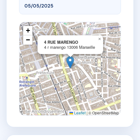
05/05/2025
+
−
×
4 RUE MARENGO
4 r marengo 13006 Marseille
Leaflet
|
© OpenStreetMap