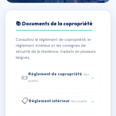
🇫🇷 RFRAC6384457
4 RUE MARENGO
📚 Documents de la copropriété
📍 4 r marengo 13006 Marseille
Consultez le règlement de copropriété, le
✓ Immatriculée
🏠 5 lots
🏗 1 bâtiment(s)
règlement intérieur et les consignes de
sécurité de la résidence, traduits en plusieurs
langues.
📞 Contacter Syndic Digital
💬 WhatsApp
✉ Email
Règlement de copropriété
Non
📜
→
publié
📋
→
Règlement intérieur
Non publié