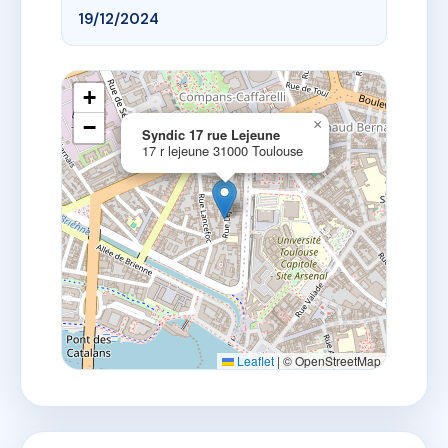
19/12/2024
+
−
×
Syndic 17 rue Lejeune
17 r lejeune 31000 Toulouse
Leaflet
|
© OpenStreetMap