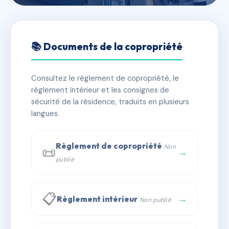
🇫🇷 RFRAC6389571
Syndic 17 rue Lejeune
📚 Documents de la copropriété
📍 17 r lejeune 31000 Toulouse
Consultez le règlement de copropriété, le
✓ Immatriculée
🏠 8 lots
🏗 1 bâtiment(s)
règlement intérieur et les consignes de
sécurité de la résidence, traduits en plusieurs
langues.
📞 Contacter Syndic Digital
💬 WhatsApp
✉ Email
Règlement de copropriété
Non
📜
→
publié
📋
→
Règlement intérieur
Non publié