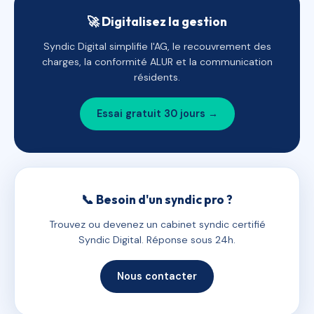
🚀 Digitalisez la gestion
Syndic Digital simplifie l'AG, le recouvrement des
charges, la conformité ALUR et la communication
résidents.
Essai gratuit 30 jours →
📞 Besoin d'un syndic pro ?
Trouvez ou devenez un cabinet syndic certifié
Syndic Digital. Réponse sous 24h.
Nous contacter