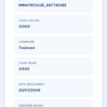
IMMATRICULEE_RATTACHEE
www.vme.plus/AC6389571
Syndic 17 rue Lejeune
17 r lejeune
31000 Toulouse
CODE POSTAL
31000
COMMUNE
Toulouse
CODE INSEE
31555
DATE RÈGLEMENT
20/07/2009
DERNIÈRE MODIF.