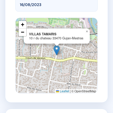
16/08/2023
+
−
×
VILLAS TAMARIS
10 r du chateau 33470 Gujan-Mestras
Leaflet
|
© OpenStreetMap