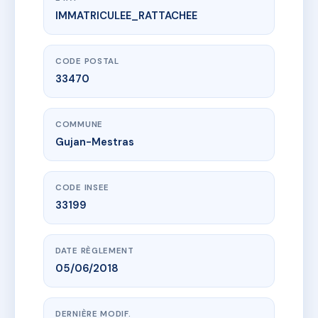
IMMATRICULEE_RATTACHEE
www.vme.plus/AC6402275
VILLAS TAMARIS
10 r du chateau
33470 Gujan-Mestras
CODE POSTAL
33470
COMMUNE
Gujan-Mestras
CODE INSEE
33199
DATE RÈGLEMENT
05/06/2018
DERNIÈRE MODIF.