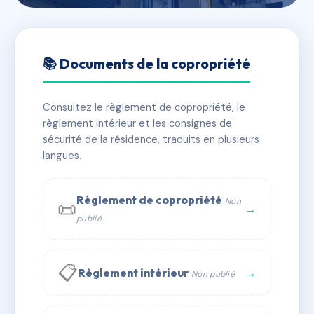
🇫🇷 RFRAC6402275
VILLAS TAMARIS
📚 Documents de la copropriété
📍 10 r du chateau 33470 Gujan-Mestras
Consultez le règlement de copropriété, le
✓ Immatriculée
🏠 40 lots
🏗 1 bâtiment(s)
règlement intérieur et les consignes de
sécurité de la résidence, traduits en plusieurs
langues.
📞 Contacter Syndic Digital
💬 WhatsApp
✉ Email
Règlement de copropriété
Non
📜
→
publié
📋
→
Règlement intérieur
Non publié