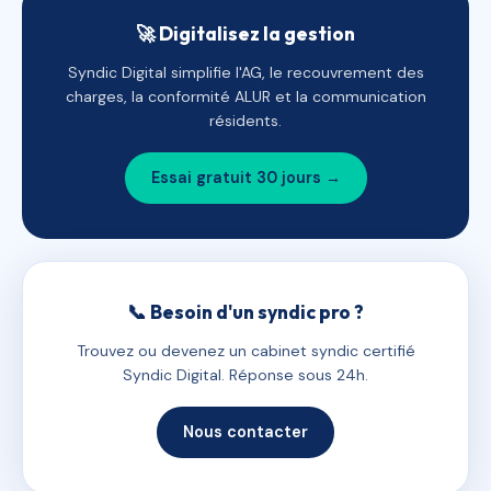
🚀 Digitalisez la gestion
Syndic Digital simplifie l'AG, le recouvrement des
charges, la conformité ALUR et la communication
résidents.
Essai gratuit 30 jours →
📞 Besoin d'un syndic pro ?
Trouvez ou devenez un cabinet syndic certifié
Syndic Digital. Réponse sous 24h.
Nous contacter