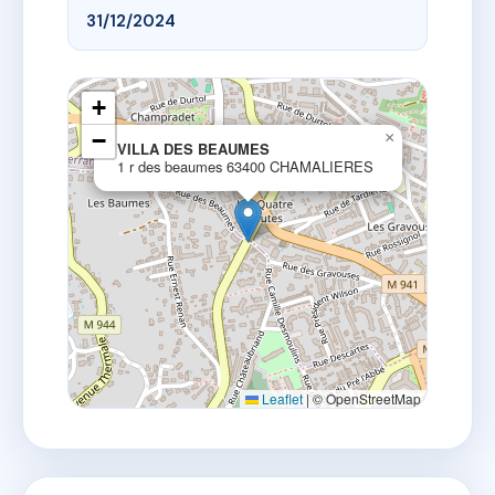
31/12/2024
+
−
×
VILLA DES BEAUMES
1 r des beaumes 63400 CHAMALIERES
Leaflet
|
© OpenStreetMap