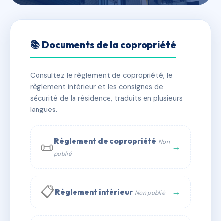
🇫🇷 RFRAC6406565
VILLA DES BEAUMES
📚 Documents de la copropriété
📍 1 r des beaumes 63400 CHAMALIERES
Consultez le règlement de copropriété, le
✓ Immatriculée
🏠 28 lots
🏗 1 bâtiment(s)
règlement intérieur et les consignes de
sécurité de la résidence, traduits en plusieurs
langues.
📞 Contacter Syndic Digital
💬 WhatsApp
✉ Email
Règlement de copropriété
Non
📜
→
publié
📋
→
Règlement intérieur
Non publié