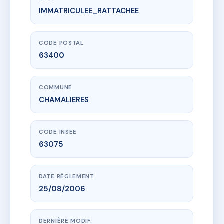
IMMATRICULEE_RATTACHEE
www.vme.plus/AC6406565
VILLA DES BEAUMES
1 r des beaumes
63400 CHAMALIERES
CODE POSTAL
63400
COMMUNE
CHAMALIERES
CODE INSEE
63075
DATE RÈGLEMENT
25/08/2006
DERNIÈRE MODIF.