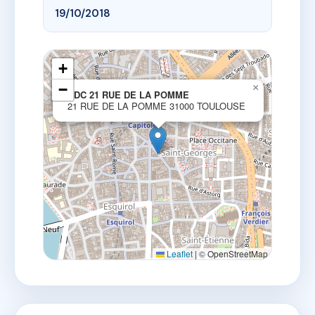
19/10/2018
+
−
×
SDC 21 RUE DE LA POMME
21 RUE DE LA POMME 31000 TOULOUSE
Leaflet
|
© OpenStreetMap