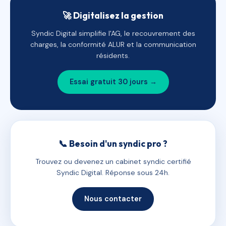
🚀 Digitalisez la gestion
Syndic Digital simplifie l'AG, le recouvrement des
charges, la conformité ALUR et la communication
résidents.
Essai gratuit 30 jours →
📞 Besoin d'un syndic pro ?
Trouvez ou devenez un cabinet syndic certifié
Syndic Digital. Réponse sous 24h.
Nous contacter