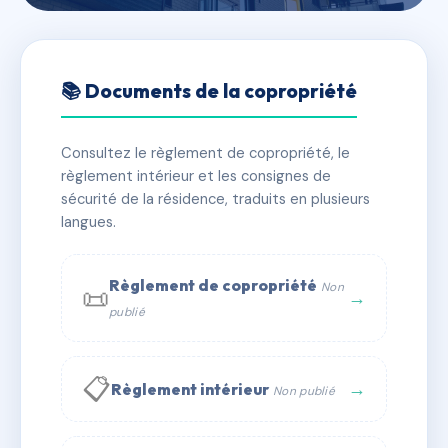
🇫🇷 RFRAC6409205
SDC 21 RUE DE LA POMME
📚 Documents de la copropriété
📍 21 RUE DE LA POMME 31000 TOULOUSE
Consultez le règlement de copropriété, le
✓ Immatriculée
🏠 16 lots
🏗 1 bâtiment(s)
règlement intérieur et les consignes de
sécurité de la résidence, traduits en plusieurs
langues.
📞 Contacter Syndic Digital
💬 WhatsApp
✉ Email
Règlement de copropriété
Non
📜
→
publié
📋
→
Règlement intérieur
Non publié