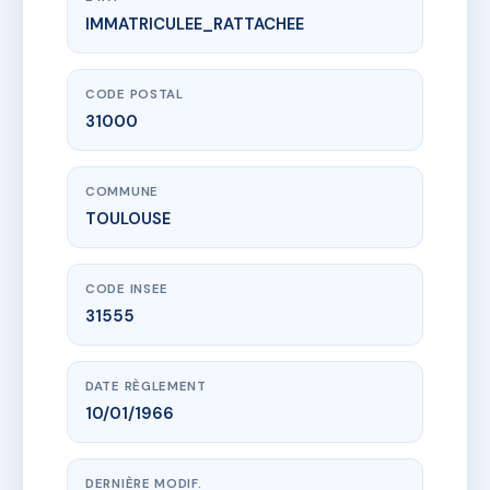
IMMATRICULEE_RATTACHEE
www.vme.plus/AC6409205
SDC 21 RUE DE LA POMME
21 r de la pomme
31000 TOULOUSE
CODE POSTAL
31000
COMMUNE
TOULOUSE
CODE INSEE
31555
DATE RÈGLEMENT
10/01/1966
DERNIÈRE MODIF.