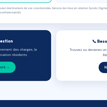
eul destinataire de vos coordonnées. Service de mise en relation Syndic Digital
confidentialité).
gestion
📞 Beso
uvrement des charges, la
Trouvez ou devenez un c
cation résidents.
Ré
ours →
N