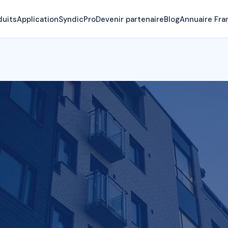
duits
Application
SyndicPro
Devenir partenaire
Blog
Annuaire Fra