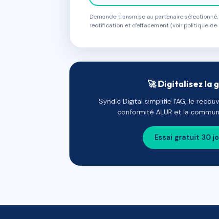
Demande transmise au partenaire sélectionné, s
rectification et d'effacement (voir politique de 
🚀 Digitalisez la 
Syndic Digital simplifie l'AG, le reco
conformité ALUR et la communi
Essai gratuit 30 j