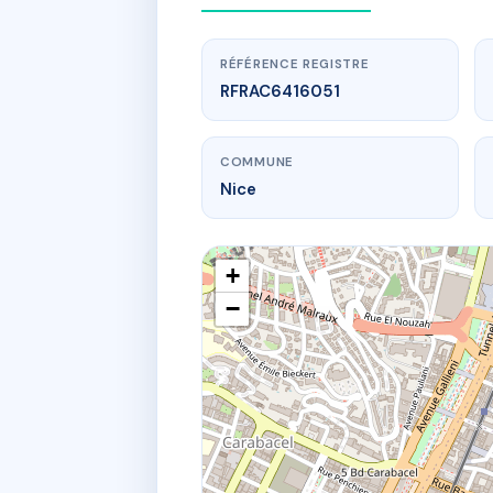
RÉFÉRENCE REGISTRE
RFRAC6416051
COMMUNE
Nice
+
−
www.
249 bd 