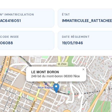
N° IMMATRICULATION
ÉTAT
AC6416051
IMMATRICULEE_RATTACHEE
CODE INSEE
DATE RÈGLEMENT
06088
19/05/1946
×
vme.plus/AC6416051
LE MONT BORON
249 bd du mont-boron 06300 Nice
LE MONT BORON
du mont-boron
06300 Nice