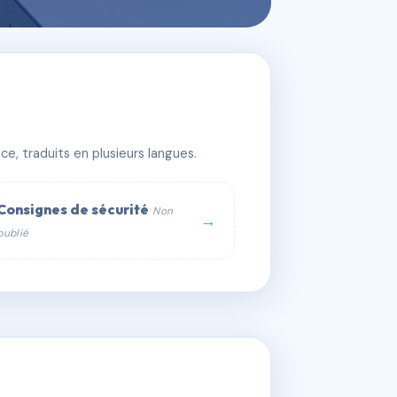
e, traduits en plusieurs langues.
Consignes de sécurité
Non
→
publié
web :
om