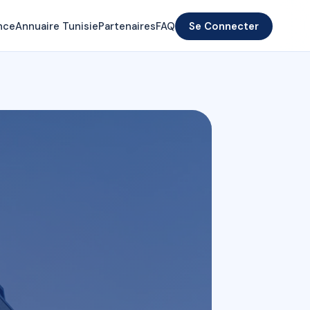
nce
Annuaire Tunisie
Partenaires
FAQ
Se Connecter