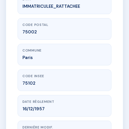
IMMATRICULEE_RATTACHEE
www.vme.plus/AC6418115
SDC 13/15 RUE DU CROISSANT
15 r du croissant
75002 Paris
CODE POSTAL
75002
COMMUNE
Paris
CODE INSEE
75102
DATE RÈGLEMENT
16/12/1957
DERNIÈRE MODIF.