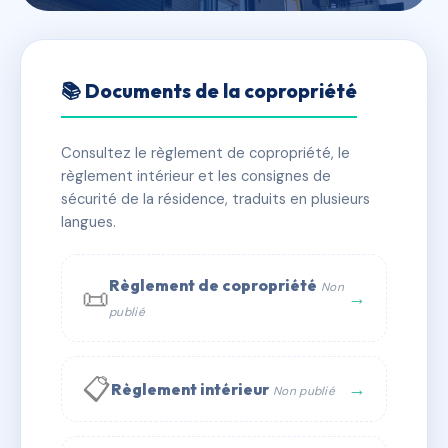
🇫🇷 RFRAC6418115
SDC 13/15 RUE DU
📚 Documents de la copropriété
CROISSANT
Consultez le règlement de copropriété, le
📍 15 r du croissant 75002 Paris
règlement intérieur et les consignes de
✓ Immatriculée
🏠 31 lots
🏗 1 bâtiment(s)
sécurité de la résidence, traduits en plusieurs
langues.
📞 Contacter Syndic Digital
💬 WhatsApp
Règlement de copropriété
Non
📜
✉ Email
→
publié
📋
→
Règlement intérieur
Non publié