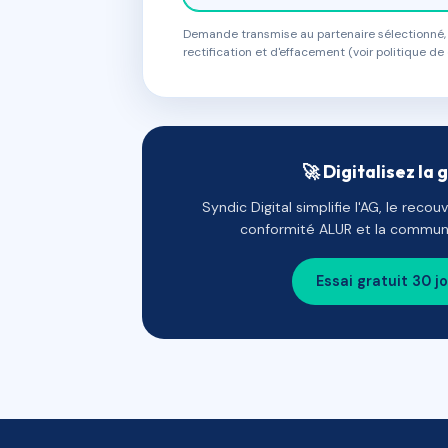
Demande transmise au partenaire sélectionné, s
rectification et d'effacement (voir politique de 
🚀 Digitalisez la 
Syndic Digital simplifie l'AG, le reco
conformité ALUR et la communi
Essai gratuit 30 j