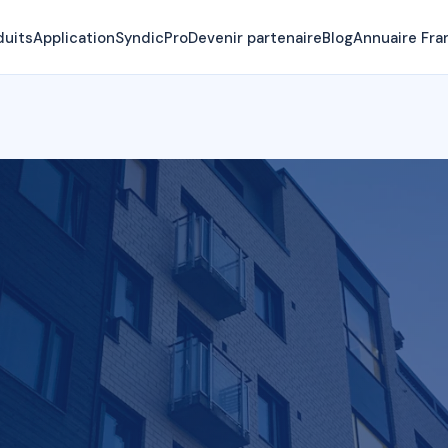
duits
Application
SyndicPro
Devenir partenaire
Blog
Annuaire Fra