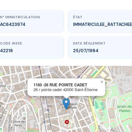
N° IMMATRICULATION
ÉTAT
AC6423974
IMMATRICULEE_RATTACHEE
CODE INSEE
DATE RÈGLEMENT
42218
25/07/1984
×
vme.plus/AC6423974
1160 -26 RUE POINTE CADET
26 r pointe cadet 42000 Saint-Étienne
-26 RUE POINTE CADET
e cadet
42000 Saint-Étienne