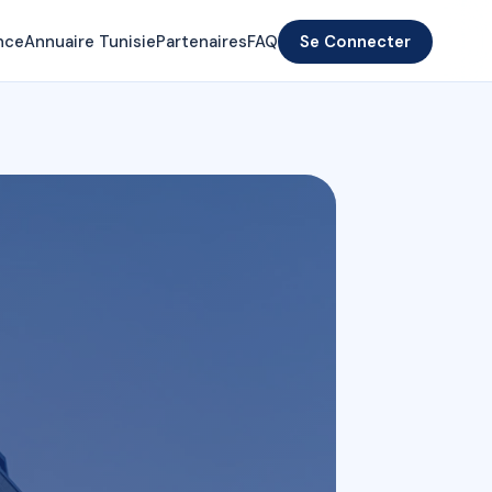
nce
Annuaire Tunisie
Partenaires
FAQ
Se Connecter