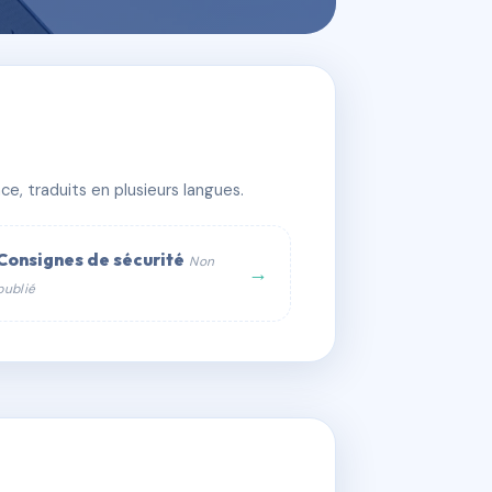
e, traduits en plusieurs langues.
Consignes de sécurité
Non
→
publié
web :
om