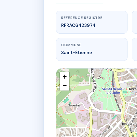
RÉFÉRENCE REGISTRE
RFRAC6423974
COMMUNE
Saint-Étienne
+
−
www.
1160 
26 r point