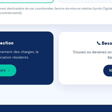
eul destinataire de vos coordonnées. Service de mise en relation Syndic Digital
confidentialité).
gestion
📞 Beso
uvrement des charges, la
Trouvez ou devenez un c
cation résidents.
Ré
ours →
N