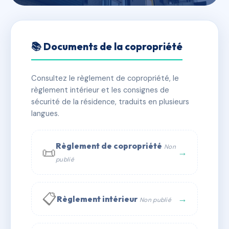
🇫🇷 RFRAC6433205
LE VALLON DES SOURCES
📚 Documents de la copropriété
📍 50 avenue des caillols 13012 MARSEILLE
Consultez le règlement de copropriété, le
✓ Immatriculée
🏠 70 lots
🏗 1 bâtiment(s)
règlement intérieur et les consignes de
sécurité de la résidence, traduits en plusieurs
langues.
📞 Contacter Syndic Digital
💬 WhatsApp
✉ Email
Règlement de copropriété
Non
📜
→
publié
📋
→
Règlement intérieur
Non publié