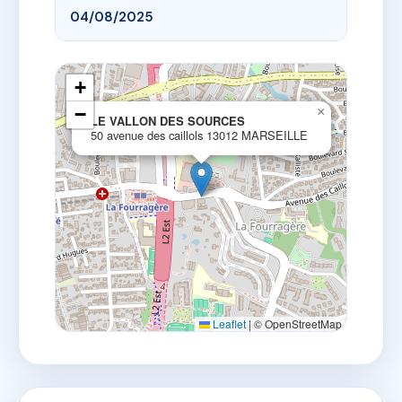
04/08/2025
+
−
×
LE VALLON DES SOURCES
50 avenue des caillols 13012 MARSEILLE
Leaflet
|
© OpenStreetMap