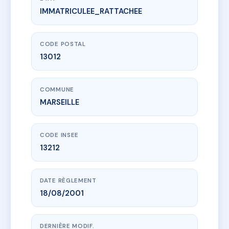
IMMATRICULEE_RATTACHEE
www.vme.plus/AC6433205
LE VALLON DES SOURCES
50 Avenue des caillols
13012 MARSEILLE
CODE POSTAL
13012
COMMUNE
MARSEILLE
CODE INSEE
13212
DATE RÈGLEMENT
18/08/2001
DERNIÈRE MODIF.