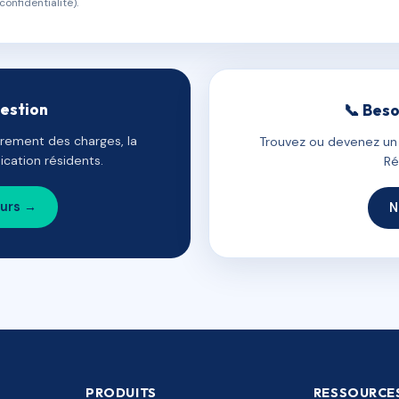
confidentialité).
gestion
📞 Beso
uvrement des charges, la
Trouvez ou devenez un c
cation résidents.
Ré
ours →
N
PRODUITS
RESSOURCE