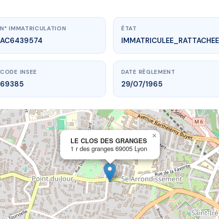
N° IMMATRICULATION
ÉTAT
AC6439574
IMMATRICULEE_RATTACHEE
CODE INSEE
DATE RÈGLEMENT
69385
29/07/1965
×
vme.plus/AC6439574
LE CLOS DES GRANGES
1 r des granges 69005 Lyon
 CLOS DES GRANGES
es granges
69005 Lyon