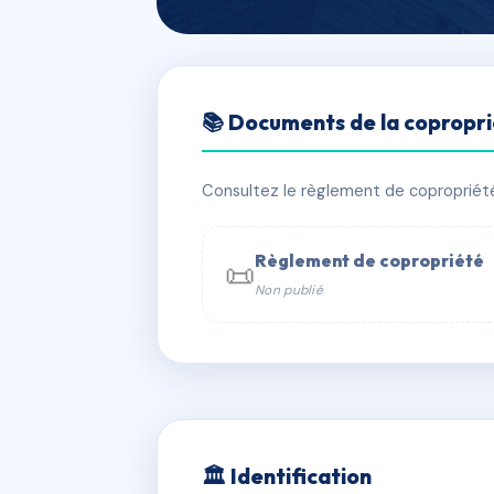
🇫🇷 RFRAC6439574
📚 Documents de la copropr
LE CLOS DES 
📍 1 r des granges 69005 Lyon
Consultez le règlement de copropriété, 
✓ Immatriculée
🏠 134 lots
🏗 1 
Règlement de copropriété
📜
Non publié
📞 Contacter Syndic Digital

Coproprié
229 
N°
w
🏛 Identification