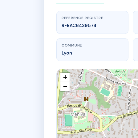
RÉFÉRENCE REGISTRE
RFRAC6439574
COMMUNE
Lyon
+
−
www.
LE
1 r d