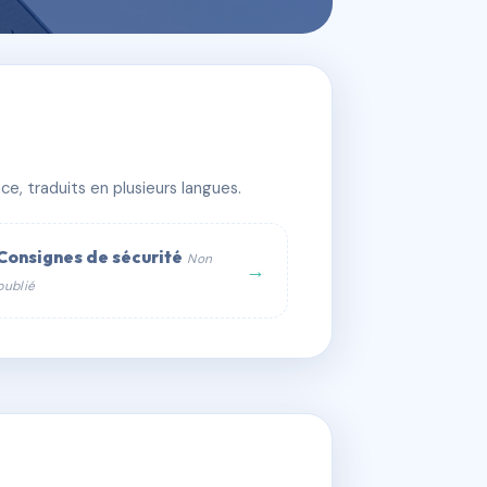
e, traduits en plusieurs langues.
Consignes de sécurité
Non
→
publié
web :
om