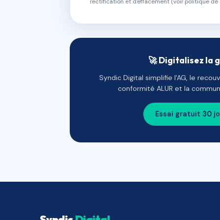
rectification et d'effacement (voir politique de 
🚀 Digitalisez la 
Syndic Digital simplifie l'AG, le reco
conformité ALUR et la communi
Essai gratuit 30 j
Syndic
Digital