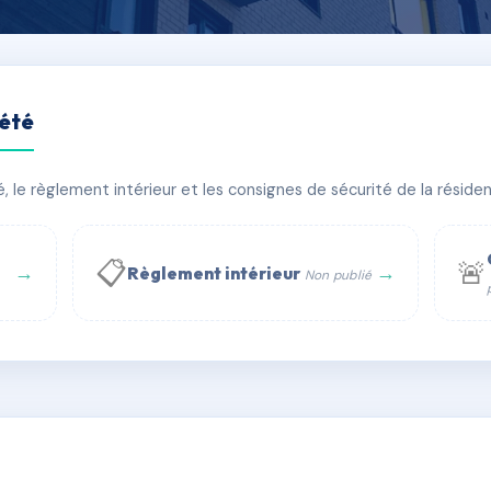
iété
GRANGES
le règlement intérieur et les consignes de sécurité de la résidenc
bâtiment(s)
📋
🚨
→
→
Règlement intérieur
Non publié
 WhatsApp
✉ Email
té
rue Saint-Honoré, 75001 Paris - Tél. : +33 6 51 11 56 90 - 
AC6439574
🇫🇷
ww.syndic.digital - E-mail : syndic.digital@gmail.c