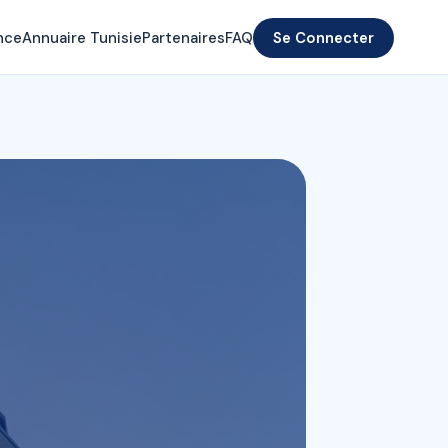
nce
Annuaire Tunisie
Partenaires
FAQ
Se Connecter