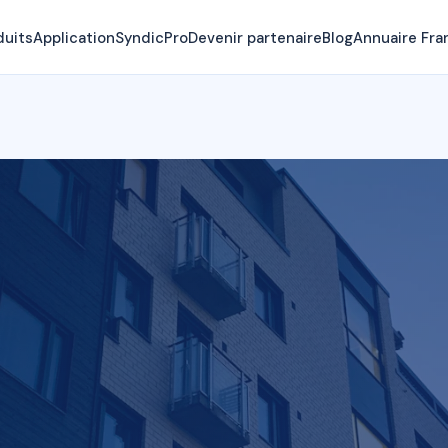
duits
Application
SyndicPro
Devenir partenaire
Blog
Annuaire Fra