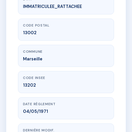
IMMATRICULEE_RATTACHEE
www.vme.plus/AC6445597
3 RUE MARCHETTI
3 r marchetti
13002 Marseille
CODE POSTAL
13002
COMMUNE
Marseille
CODE INSEE
13202
DATE RÈGLEMENT
04/05/1971
DERNIÈRE MODIF.