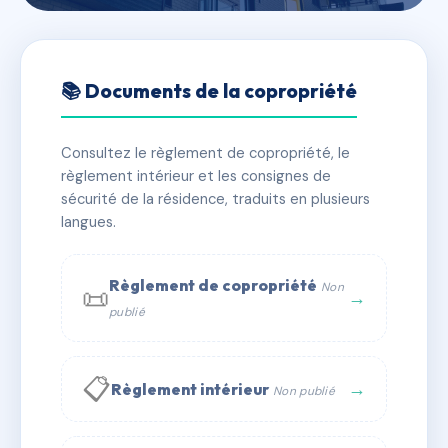
🇫🇷 RFRAC6445597
3 RUE MARCHETTI
📚 Documents de la copropriété
📍 3 r marchetti 13002 Marseille
Consultez le règlement de copropriété, le
✓ Immatriculée
🏠 24 lots
🏗 1 bâtiment(s)
règlement intérieur et les consignes de
sécurité de la résidence, traduits en plusieurs
langues.
📞 Contacter Syndic Digital
💬 WhatsApp
✉ Email
Règlement de copropriété
Non
📜
→
publié
📋
→
Règlement intérieur
Non publié