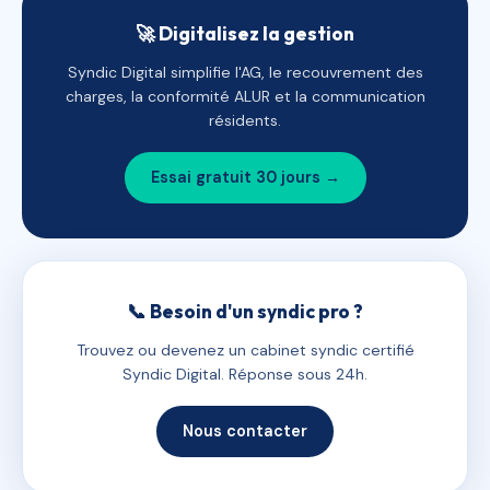
🚀 Digitalisez la gestion
Syndic Digital simplifie l'AG, le recouvrement des
charges, la conformité ALUR et la communication
résidents.
Essai gratuit 30 jours →
📞 Besoin d'un syndic pro ?
Trouvez ou devenez un cabinet syndic certifié
Syndic Digital. Réponse sous 24h.
Nous contacter