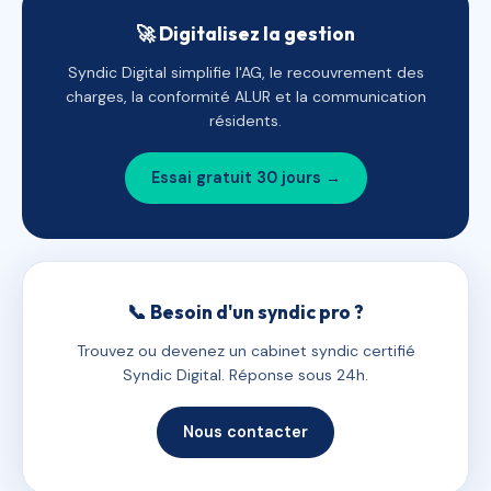
🚀 Digitalisez la gestion
Syndic Digital simplifie l'AG, le recouvrement des
charges, la conformité ALUR et la communication
résidents.
Essai gratuit 30 jours →
📞 Besoin d'un syndic pro ?
Trouvez ou devenez un cabinet syndic certifié
Syndic Digital. Réponse sous 24h.
Nous contacter