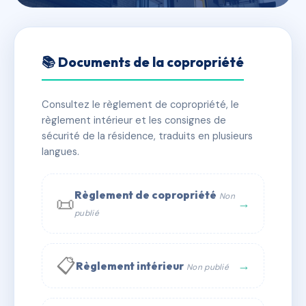
🇫🇷 RFRAC6446744
SDC 13/15 FRAISSINET
📚 Documents de la copropriété
📍 13 bd fraissinet 13004 Marseille
Consultez le règlement de copropriété, le
✓ Immatriculée
🏠 17 lots
🏗 2 bâtiment(s)
règlement intérieur et les consignes de
sécurité de la résidence, traduits en plusieurs
langues.
📞 Contacter Syndic Digital
💬 WhatsApp
✉ Email
Règlement de copropriété
Non
📜
→
publié
📋
→
Règlement intérieur
Non publié