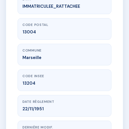
IMMATRICULEE_RATTACHEE
www.vme.plus/AC6446744
SDC 13/15 FRAISSINET
13 bd fraissinet
13004 Marseille
CODE POSTAL
13004
COMMUNE
Marseille
CODE INSEE
13204
DATE RÈGLEMENT
22/11/1951
DERNIÈRE MODIF.