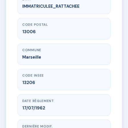
IMMATRICULEE_RATTACHEE
www.vme.plus/AC6463236
115/117 rue SYLVABELLE
115 Rue sylvabelle pr vernejoul
13006 Marseille
CODE POSTAL
13006
COMMUNE
Marseille
CODE INSEE
13206
DATE RÈGLEMENT
17/07/1962
DERNIÈRE MODIF.