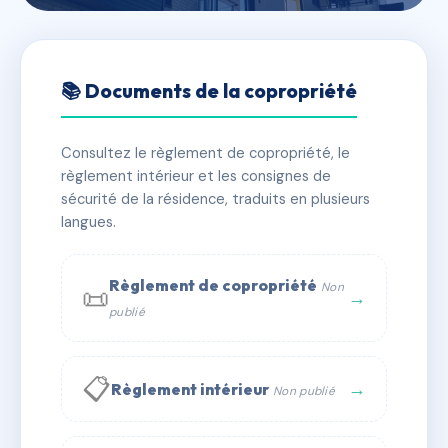
🇫🇷 RFRAC6463236
115/117 rue SYLVABELLE
📚 Documents de la copropriété
📍 115 r sylvabelle 13006 Marseille
Consultez le règlement de copropriété, le
✓ Immatriculée
🏠 9 lots
🏗 2 bâtiment(s)
règlement intérieur et les consignes de
sécurité de la résidence, traduits en plusieurs
langues.
📞 Contacter Syndic Digital
💬 WhatsApp
✉ Email
Règlement de copropriété
Non
📜
→
publié
📋
→
Règlement intérieur
Non publié