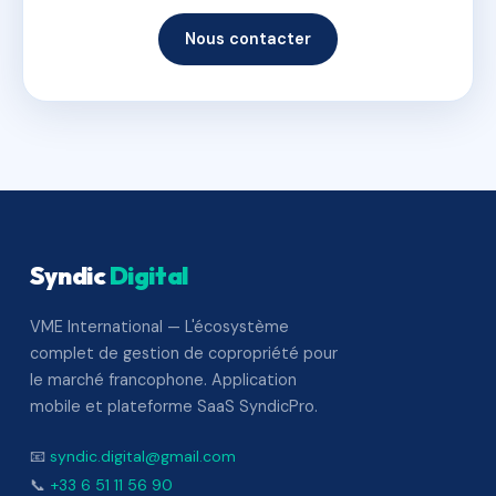
Nous contacter
Syndic
Digital
VME International — L'écosystème
complet de gestion de copropriété pour
le marché francophone. Application
mobile et plateforme SaaS SyndicPro.
📧
syndic.digital@gmail.com
📞
+33 6 51 11 56 90