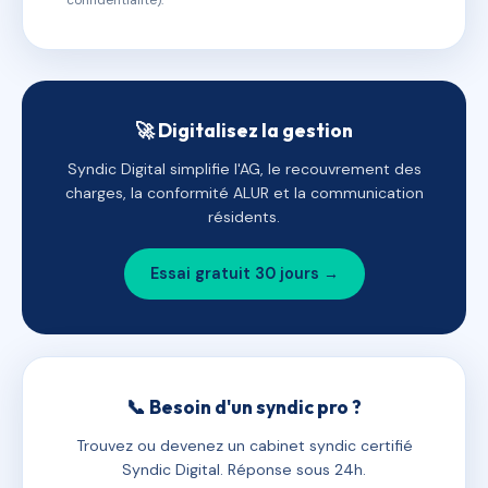
confidentialité).
🚀 Digitalisez la gestion
Syndic Digital simplifie l'AG, le recouvrement des
charges, la conformité ALUR et la communication
résidents.
Essai gratuit 30 jours →
📞 Besoin d'un syndic pro ?
Trouvez ou devenez un cabinet syndic certifié
Syndic Digital. Réponse sous 24h.