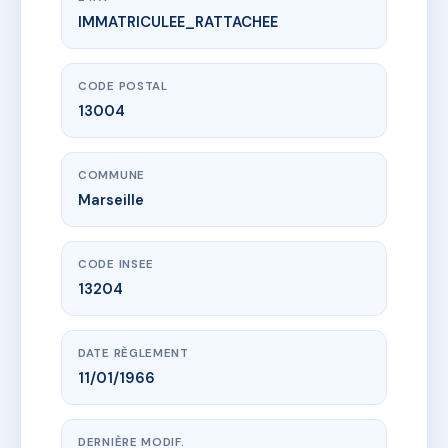
IMMATRICULEE_RATTACHEE
www.vme.plus/AC6466619
11 BD HENRI BOULLE
11 bd henri boulle
13004 Marseille
CODE POSTAL
13004
COMMUNE
Marseille
CODE INSEE
13204
DATE RÈGLEMENT
11/01/1966
DERNIÈRE MODIF.