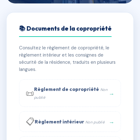
🇫🇷 RFRAC6466619
11 BD HENRI BOULLE
📚 Documents de la copropriété
📍 11 bd henri boulle 13004 Marseille
Consultez le règlement de copropriété, le
✓ Immatriculée
🏠 6 lots
🏗 1 bâtiment(s)
règlement intérieur et les consignes de
sécurité de la résidence, traduits en plusieurs
langues.
📞 Contacter Syndic Digital
💬 WhatsApp
✉ Email
Règlement de copropriété
Non
📜
→
publié
📋
→
Règlement intérieur
Non publié