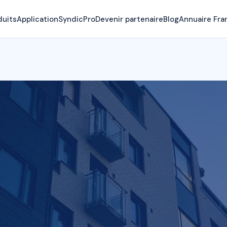
duits
Application
SyndicPro
Devenir partenaire
Blog
Annuaire Fra