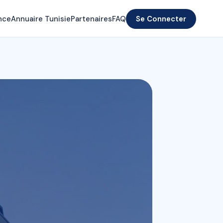
nce
Annuaire Tunisie
Partenaires
FAQ
Se Connecter