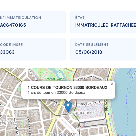
N° IMMATRICULATION
ÉTAT
AC6470165
IMMATRICULEE_RATTACHEE
CODE INSEE
DATE RÈGLEMENT
33063
05/06/2018
×
.vme.plus/AC6470165
1 COURS DE TOURNON 33000 BORDEAUX
1 crs de tournon 33000 Bordeaux
DE TOURNON 33000 BORDEAUX
e tournon
33000 Bordeaux