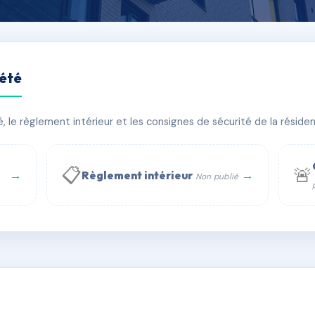
iété
TOURNON 33000 BORDEAU
le règlement intérieur et les consignes de sécurité de la résidenc
timent(s)
📋
🚨
→
→
Règlement intérieur
Non publié
 WhatsApp
✉ Email
té
rue Saint-Honoré, 75001 Paris - Tél. : +33 6 51 11 56 90 - 
AC6470165
🇫🇷
ww.syndic.digital - E-mail : syndic.digital@gmail.c