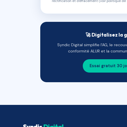
rectification et d'effacement (voir politique de 
🚀 Digitalisez la 
Syndic Digital simplifie l'AG, le reco
conformité ALUR et la communi
Essai gratuit 30 j
Syndic
Digital