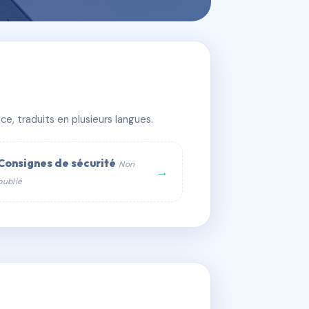
X
e, traduits en plusieurs langues.
Consignes de sécurité
Non
→
publié
web :
om