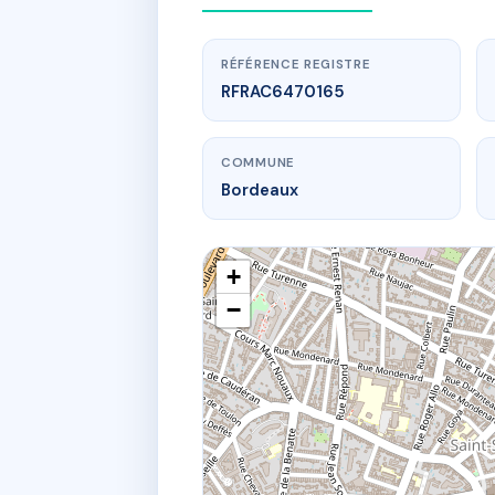
RÉFÉRENCE REGISTRE
RFRAC6470165
COMMUNE
Bordeaux
+
−
www
1 COURS 
1 crs d