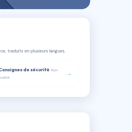
e, traduits en plusieurs langues.
Consignes de sécurité
Non
→
publié
web :
om