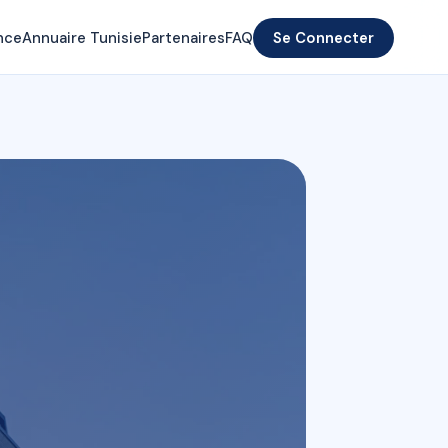
nce
Annuaire Tunisie
Partenaires
FAQ
Se Connecter