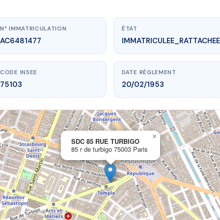
N° IMMATRICULATION
ÉTAT
AC6481477
IMMATRICULEE_RATTACHEE
CODE INSEE
DATE RÈGLEMENT
75103
20/02/1953
×
vme.plus/AC6481477
SDC 85 RUE TURBIGO
85 r de turbigo 75003 Paris
C 85 RUE TURBIGO
de turbigo
75003 Paris