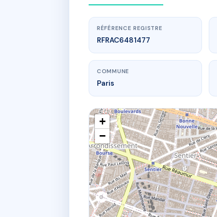
RÉFÉRENCE REGISTRE
RFRAC6481477
COMMUNE
Paris
+
−
www.
SD
85 r 