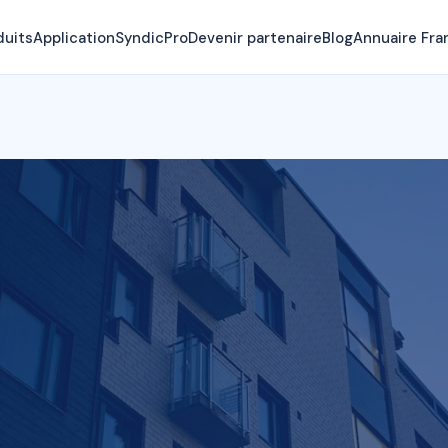
duits
Application
SyndicPro
Devenir partenaire
Blog
Annuaire Fra