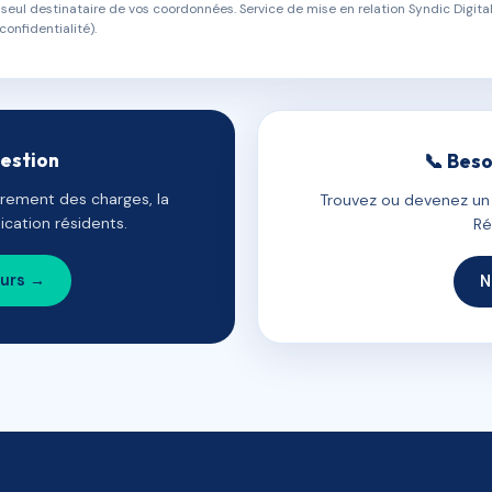
eul destinataire de vos coordonnées. Service de mise en relation Syndic Digital
confidentialité).
gestion
📞 Beso
uvrement des charges, la
Trouvez ou devenez un c
cation résidents.
Ré
ours →
N