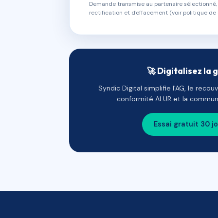
Demande transmise au partenaire sélectionné, s
rectification et d'effacement (voir politique de 
🚀 Digitalisez la 
Syndic Digital simplifie l'AG, le reco
conformité ALUR et la communi
Essai gratuit 30 j