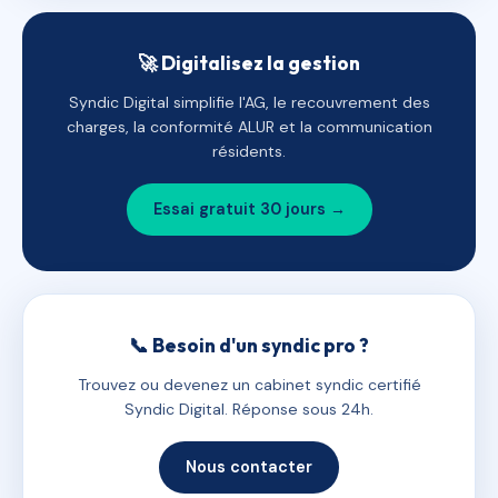
🚀 Digitalisez la gestion
Syndic Digital simplifie l'AG, le recouvrement des
charges, la conformité ALUR et la communication
résidents.
Essai gratuit 30 jours →
📞 Besoin d'un syndic pro ?
Trouvez ou devenez un cabinet syndic certifié
Syndic Digital. Réponse sous 24h.
Nous contacter