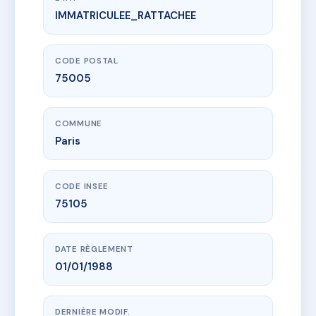
IMMATRICULEE_RATTACHEE
www.vme.plus/AC6523476
SDC 84 PORT ROYAL
84 bd de port-royal
75005 Paris
CODE POSTAL
75005
COMMUNE
Paris
CODE INSEE
75105
DATE RÈGLEMENT
01/01/1988
DERNIÈRE MODIF.