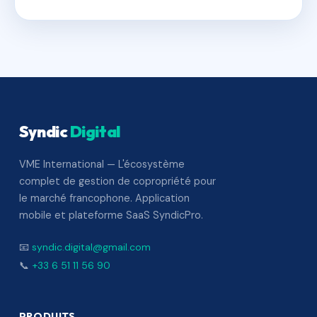
Syndic
Digital
VME International — L'écosystème
complet de gestion de copropriété pour
le marché francophone. Application
mobile et plateforme SaaS SyndicPro.
📧
syndic.digital@gmail.com
📞
+33 6 51 11 56 90
PRODUITS