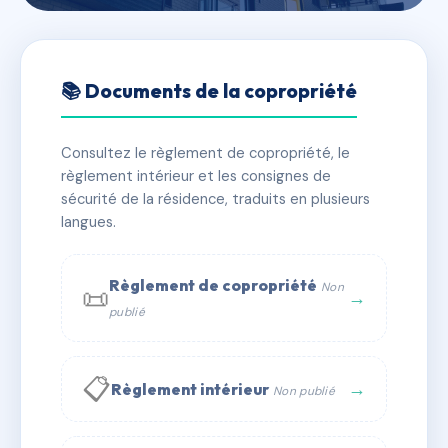
🇫🇷 RFRAC6523476
SDC 84 PORT ROYAL
📚 Documents de la copropriété
📍 84 bd de port-royal 75005 Paris
Consultez le règlement de copropriété, le
✓ Immatriculée
🏠 45 lots
🏗 1 bâtiment(s)
règlement intérieur et les consignes de
sécurité de la résidence, traduits en plusieurs
langues.
📞 Contacter Syndic Digital
💬 WhatsApp
✉ Email
Règlement de copropriété
Non
📜
→
publié
📋
→
Règlement intérieur
Non publié