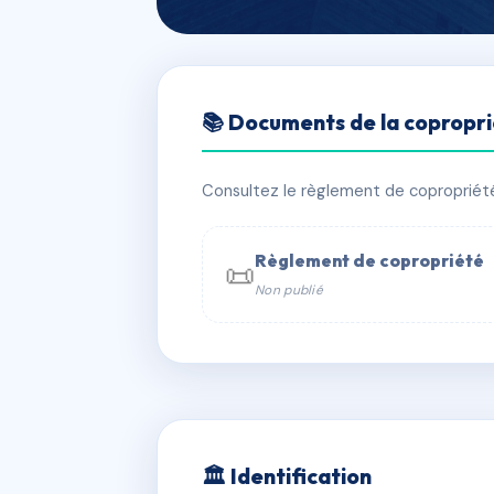
🇫🇷 RFRAC6529747
📚 Documents de la copropr
98 Jemmapes
📍 98 r de jemmapes 59800 Lille
Consultez le règlement de copropriété, 
✓ Immatriculée
🏠 6 lots
🏗 1 bâ
Règlement de copropriété
📜
Non publié
📞 Contacter Syndic Digital

Coproprié
229 
N°
w
🏛 Identification