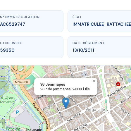
N° IMMATRICULATION
ÉTAT
AC6529747
IMMATRICULEE_RATTACHEE
CODE INSEE
DATE RÈGLEMENT
59350
13/10/2011
×
vme.plus/AC6529747
98 Jemmapes
98 r de jemmapes 59800 Lille
98 Jemmapes
de jemmapes
59800 Lille