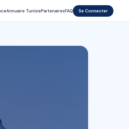
nce
Annuaire Tunisie
Partenaires
FAQ
Se Connecter