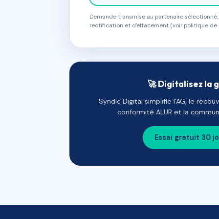
Demande transmise au partenaire sélectionné, s
rectification et d'effacement (voir politique de 
🚀 Digitalisez la 
Syndic Digital simplifie l'AG, le reco
conformité ALUR et la communi
Essai gratuit 30 j