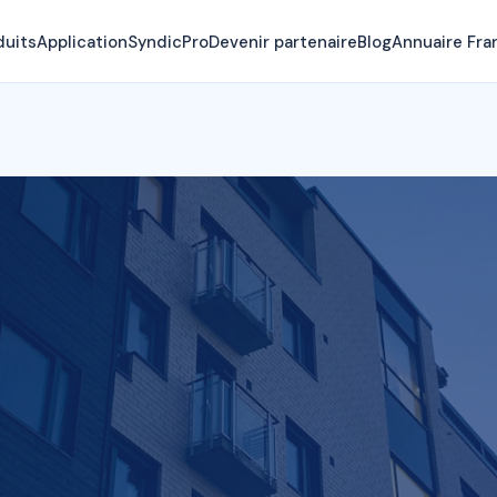
duits
Application
SyndicPro
Devenir partenaire
Blog
Annuaire Fra