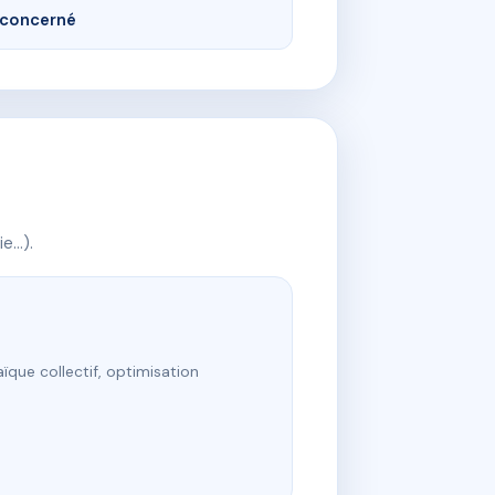
concerné
ie…).
ïque collectif, optimisation