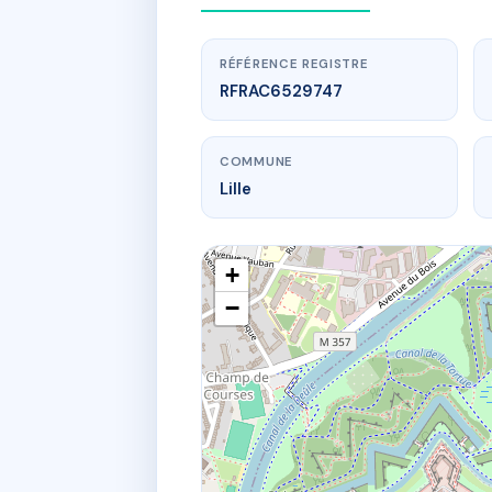
RÉFÉRENCE REGISTRE
RFRAC6529747
COMMUNE
Lille
+
−
www.
98 r 