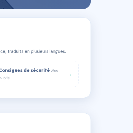
e, traduits en plusieurs langues.
Consignes de sécurité
Non
→
publié
web :
om