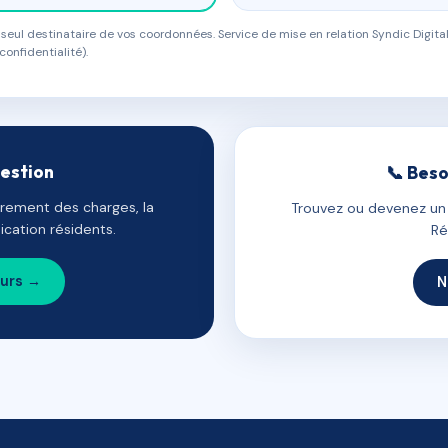
eul destinataire de vos coordonnées. Service de mise en relation Syndic Digital
confidentialité).
gestion
📞 Beso
uvrement des charges, la
Trouvez ou devenez un c
cation résidents.
Ré
ours →
N