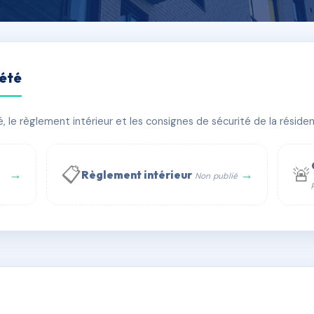
iété
le règlement intérieur et les consignes de sécurité de la résidenc
timent(s)
📋
🚨
→
→
Règlement intérieur
Non publié
 WhatsApp
✉ Email
té
rue Saint-Honoré, 75001 Paris - Tél. : +33 6 51 11 56 90 - 
AC6529747
🇫🇷
ww.syndic.digital - E-mail : syndic.digital@gmail.c