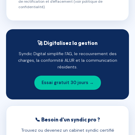
de rectification et d'effacement (voir politique de
confidentialité).
🚀 Digitalisez la gestion
Syndic Digital simplifie l'AG, le recouvrement des
charges, la conformité ALUR et la communication
résidents.
Essai gratuit 30 jours →
📞 Besoin d'un syndic pro ?
Trouvez ou devenez un cabinet syndic certifié