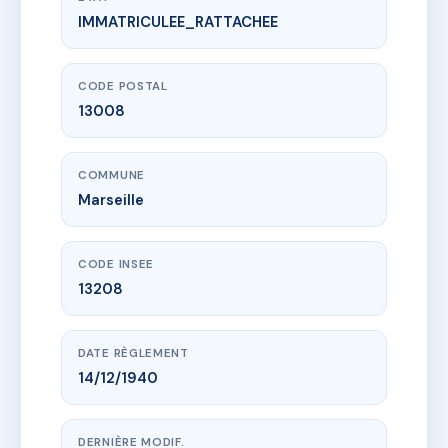
IMMATRICULEE_RATTACHEE
www.vme.plus/AC6532873
194 AVENUE DU PRADO
194 av du prado
13008 Marseille
CODE POSTAL
13008
COMMUNE
Marseille
CODE INSEE
13208
DATE RÈGLEMENT
14/12/1940
DERNIÈRE MODIF.