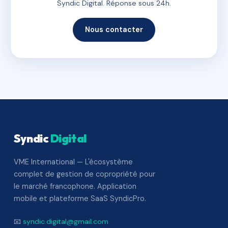
Syndic Digital. Réponse sous 24h.
Nous contacter
Syndic
Digital
VME International — L'écosystème
complet de gestion de copropriété pour
le marché francophone. Application
mobile et plateforme SaaS SyndicPro.
📧
syndic.digital@gmail.com