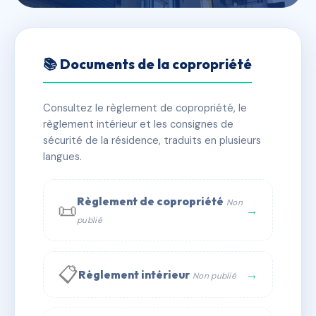
🇫🇷 RFRAC6532873
194 AVENUE DU PRADO
📚 Documents de la copropriété
📍 194 av du prado 13008 Marseille
Consultez le règlement de copropriété, le
✓ Immatriculée
🏠 17 lots
🏗 1 bâtiment(s)
règlement intérieur et les consignes de
sécurité de la résidence, traduits en plusieurs
langues.
📞 Contacter Syndic Digital
💬 WhatsApp
✉ Email
Règlement de copropriété
Non
📜
→
publié
📋
→
Règlement intérieur
Non publié