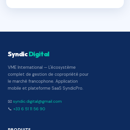
Syndic
Digital
VME International — L'écosystème
complet de gestion de copropriété pour
le marché francophone. Application
mobile et plateforme SaaS SyndicPro.
📧
syndic.digital@gmail.com
📞
+33 6 51 11 56 90
PRODUITS