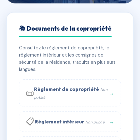
🇫🇷 RFRAC6546402
SDC 78 cours de Vincennes
📚 Documents de la copropriété
📍 78 crs de vincennes 75012 Paris
Consultez le règlement de copropriété, le
✓ Immatriculée
🏠 33 lots
🏗 2 bâtiment(s)
règlement intérieur et les consignes de
sécurité de la résidence, traduits en plusieurs
langues.
📞 Contacter Syndic Digital
💬 WhatsApp
✉ Email
Règlement de copropriété
Non
📜
→
publié
📋
→
Règlement intérieur
Non publié