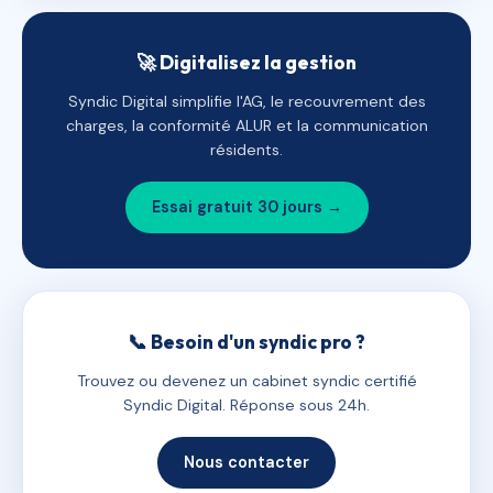
🚀 Digitalisez la gestion
Syndic Digital simplifie l'AG, le recouvrement des
charges, la conformité ALUR et la communication
résidents.
Essai gratuit 30 jours →
📞 Besoin d'un syndic pro ?
Trouvez ou devenez un cabinet syndic certifié
Syndic Digital. Réponse sous 24h.
Nous contacter