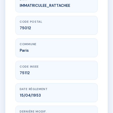
IMMATRICULEE_RATTACHEE
www.vme.plus/AC6546402
SDC 78 cours de Vincennes
78 crs de vincennes
75012 Paris
CODE POSTAL
75012
COMMUNE
Paris
CODE INSEE
75112
DATE RÈGLEMENT
15/04/1953
DERNIÈRE MODIF.