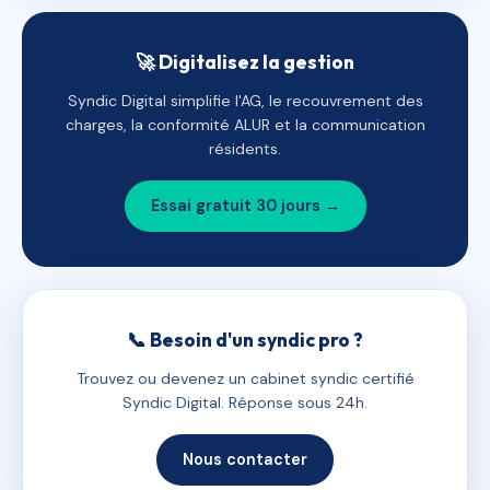
🚀 Digitalisez la gestion
Syndic Digital simplifie l'AG, le recouvrement des
charges, la conformité ALUR et la communication
résidents.
Essai gratuit 30 jours →
📞 Besoin d'un syndic pro ?
Trouvez ou devenez un cabinet syndic certifié
Syndic Digital. Réponse sous 24h.
Nous contacter