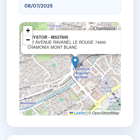
08/07/2025
+
×
KRYSTOR - MS27845
−
147 AVENUE RAVANEL LE ROUGE 74400
CHAMONIX MONT BLANC
Leaflet
|
© OpenStreetMap