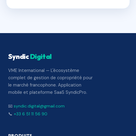
Syndic
Digital
VME International — L'écosystème
complet de gestion de copropriété pour
le marché francophone. Application
mobile et plateforme SaaS SyndicPro.
📧
syndic.digital@gmail.com
📞
+33 6 51 11 56 90
PRODUITS