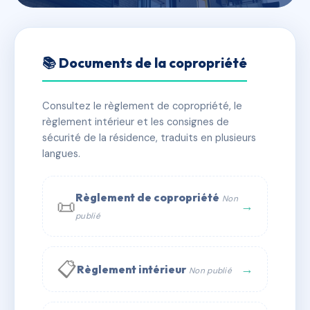
🇫🇷 RFRAC6550842
KRYSTOR - MS27845
📚 Documents de la copropriété
📍 147 AVENUE RAVANEL LE ROUGE 74400
CHAMONIX MONT BLANC
Consultez le règlement de copropriété, le
règlement intérieur et les consignes de
✓ Immatriculée
🏠 15 lots
🏗 1 bâtiment(s)
sécurité de la résidence, traduits en plusieurs
langues.
📞 Contacter Syndic Digital
💬 WhatsApp
Règlement de copropriété
Non
📜
✉ Email
→
publié
📋
→
Règlement intérieur
Non publié