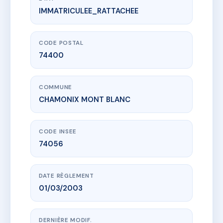
IMMATRICULEE_RATTACHEE
www.vme.plus/AC6550842
KRYSTOR - MS27845
147 Avenue Ravanel Le Rouge
74400 CHAMONIX MONT BLANC
CODE POSTAL
74400
COMMUNE
CHAMONIX MONT BLANC
CODE INSEE
74056
DATE RÈGLEMENT
01/03/2003
DERNIÈRE MODIF.