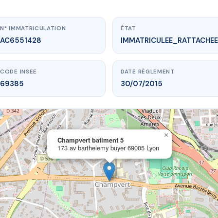
N° IMMATRICULATION
ÉTAT
AC6551428
IMMATRICULEE_RATTACHEE
CODE INSEE
DATE RÈGLEMENT
69385
30/07/2015
×
vme.plus/AC6551428
Champvert batiment 5
173 av barthelemy buyer 69005 Lyon
mpvert batiment 5
rthelemy buyer
69005 Lyon