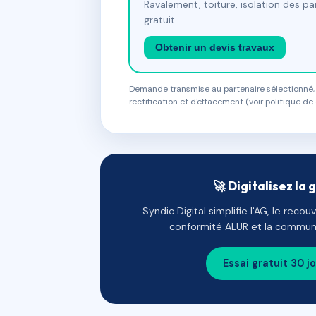
Ravalement, toiture, isolation des p
gratuit.
Obtenir un devis travaux
Demande transmise au partenaire sélectionné, s
rectification et d'effacement (voir politique de 
🚀 Digitalisez la 
Syndic Digital simplifie l'AG, le reco
conformité ALUR et la communi
Essai gratuit 30 j