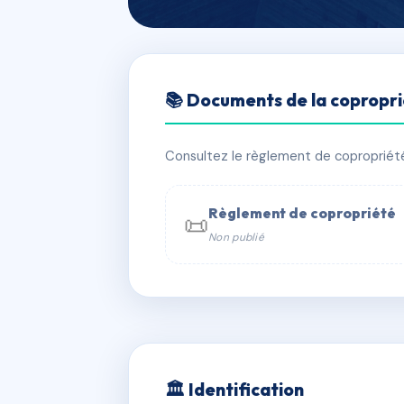
🇫🇷 RFRAC6551428
📚 Documents de la copropr
Champvert bat
📍 173 av barthelemy buyer 69005 L
Consultez le règlement de copropriété, 
✓ Immatriculée
🏠 40 lots
🏗 1 
Règlement de copropriété
📜
Non publié
📞 Contacter Syndic Digital

Coproprié
229 
N°
w
🏛 Identification