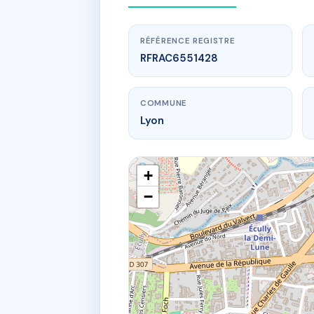
RÉFÉRENCE REGISTRE
RFRAC6551428
COMMUNE
Lyon
+
−
www.
Cha
173 av ba