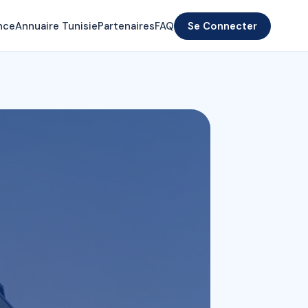
nce
Annuaire Tunisie
Partenaires
FAQ
Se Connecter