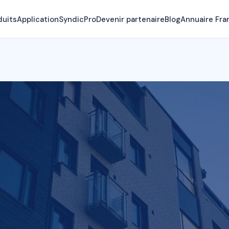
duits
Application
SyndicPro
Devenir partenaire
Blog
Annuaire Fra