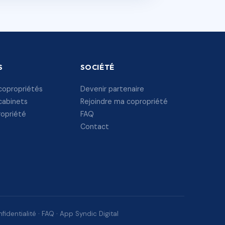
S
SOCIÉTÉ
copropriétés
Devenir partenaire
cabinets
Rejoindre ma copropriété
ropriété
FAQ
Contact
fidentialité
·
FAQ
·
App Syndic Digital