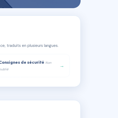
e, traduits en plusieurs langues.
Consignes de sécurité
Non
→
publié
web :
om