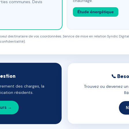
chauffage.
arties communes. Devis
Étude énergétique
eul destinataire de vos coordonnées. Service de mise en relation Syndic Digital
confidentialité).
gestion
📞 Beso
uvrement des charges, la
Trouvez ou devenez un c
cation résidents.
Ré
ours →
N