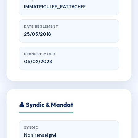
IMMATRICULEE_RATTACHEE
www.vme.plus/AC6552665
RUE PRINCIPALE 68720 FROENINGEN
r principale, 68720 Frœningen
DATE RÈGLEMENT
25/05/2018
DERNIÈRE MODIF.
05/02/2023
👤 Syndic & Mandat
SYNDIC
Non renseigné