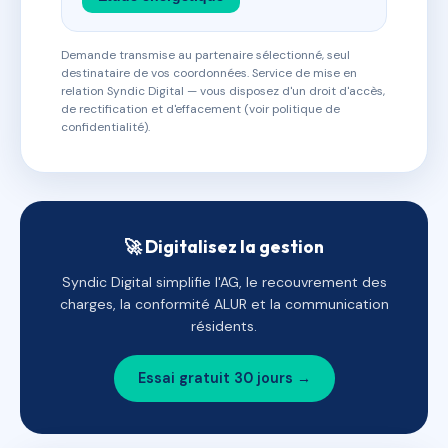
Demande transmise au partenaire sélectionné, seul
destinataire de vos coordonnées. Service de mise en
relation Syndic Digital — vous disposez d'un droit d'accès,
de rectification et d'effacement (voir politique de
confidentialité).
🚀 Digitalisez la gestion
Syndic Digital simplifie l'AG, le recouvrement des
charges, la conformité ALUR et la communication
résidents.
Essai gratuit 30 jours →