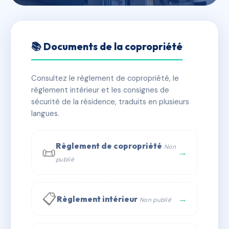
🇫🇷 RFRAC6552665
RUE PRINCIPALE 68720
📚 Documents de la copropriété
FROENINGEN
Consultez le règlement de copropriété, le
📍 r principale, 68720 Frœningen
règlement intérieur et les consignes de
✓ Immatriculée
🏠 11 lots
🏗 1 bâtiment(s)
sécurité de la résidence, traduits en plusieurs
langues.
📞 Contacter Syndic Digital
💬 WhatsApp
Règlement de copropriété
Non
📜
✉ Email
→
publié
📋
→
Règlement intérieur
Non publié