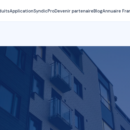
duits
Application
SyndicPro
Devenir partenaire
Blog
Annuaire Fra