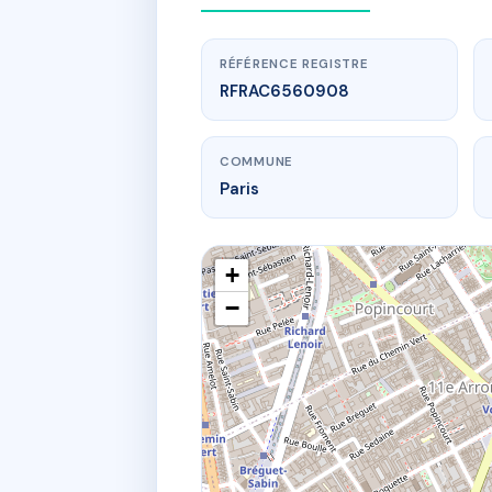
RÉFÉRENCE REGISTRE
RFRAC6560908
COMMUNE
Paris
+
−
www.
SDC 
7 i