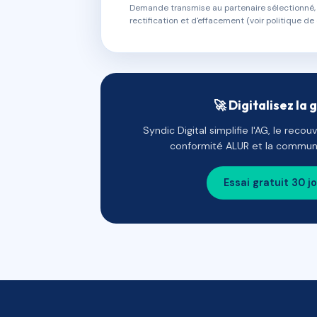
Demande transmise au partenaire sélectionné, s
rectification et d'effacement (voir politique de 
🚀 Digitalisez la 
Syndic Digital simplifie l'AG, le reco
conformité ALUR et la communi
Essai gratuit 30 j