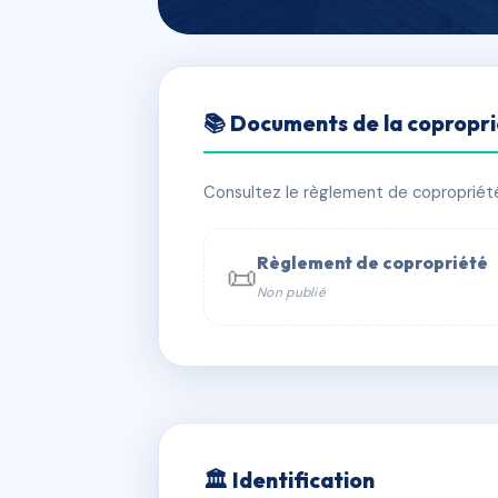
🇫🇷 RFRAC6560908
📚 Documents de la copropr
SDC 5/7 IMPAS
📍 7 imp lamier 75011 Paris
Consultez le règlement de copropriété, 
✓ Immatriculée
🏠 87 lots
🏗 4 
Règlement de copropriété
📜
Non publié
📞 Contacter Syndic Digital

Coproprié
229 
N°
w
🏛 Identification