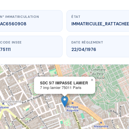
N° IMMATRICULATION
ÉTAT
AC6560908
IMMATRICULEE_RATTACHEE
CODE INSEE
DATE RÈGLEMENT
75111
22/04/1976
×
vme.plus/AC6560908
SDC 5/7 IMPASSE LAMIER
7 imp lamier 75011 Paris
5/7 IMPASSE LAMIER
mp lamier
75011 Paris