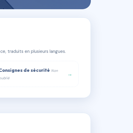
e, traduits en plusieurs langues.
Consignes de sécurité
Non
→
publié
web :
om