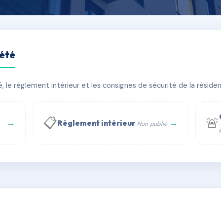
iété
SE LAMIER
le règlement intérieur et les consignes de sécurité de la résidenc
bâtiment(s)
📋
🚨
→
→
Règlement intérieur
Non publié
 WhatsApp
✉ Email
té
rue Saint-Honoré, 75001 Paris - Tél. : +33 6 51 11 56 90 - 
AC6560908
🇫🇷
ww.syndic.digital - E-mail : syndic.digital@gmail.c