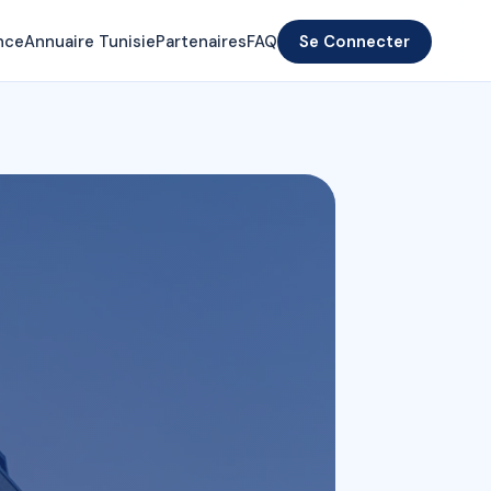
nce
Annuaire Tunisie
Partenaires
FAQ
Se Connecter