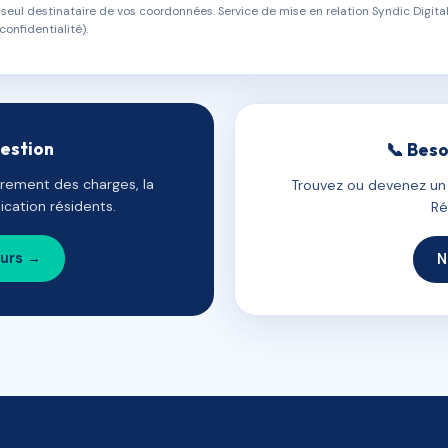
eul destinataire de vos coordonnées. Service de mise en relation Syndic Digital
confidentialité).
gestion
📞 Beso
uvrement des charges, la
Trouvez ou devenez un c
cation résidents.
Ré
ours →
N