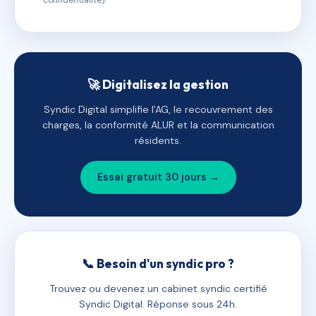
confidentialité).
🚀 Digitalisez la gestion
Syndic Digital simplifie l'AG, le recouvrement des
charges, la conformité ALUR et la communication
résidents.
Essai gratuit 30 jours →
📞 Besoin d'un syndic pro ?
Trouvez ou devenez un cabinet syndic certifié
Syndic Digital. Réponse sous 24h.