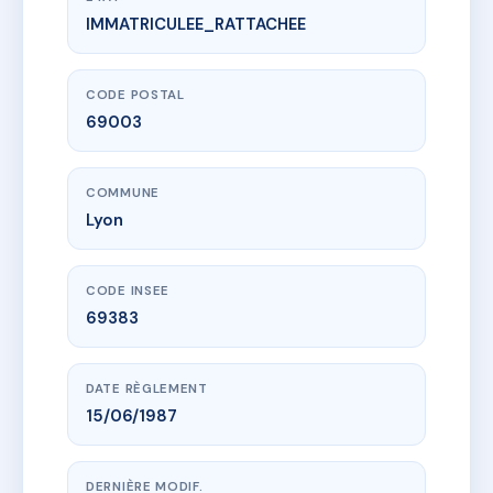
IMMATRICULEE_RATTACHEE
www.vme.plus/AC6566608
SDC 79 ETIENNE RICHERAND
79 r etienne richerand
69003 Lyon
CODE POSTAL
69003
COMMUNE
Lyon
CODE INSEE
69383
DATE RÈGLEMENT
15/06/1987
DERNIÈRE MODIF.