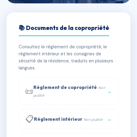
🇫🇷 RFRAC6566608
SDC 79 ETIENNE
📚 Documents de la copropriété
RICHERAND
Consultez le règlement de copropriété, le
📍 79 r etienne richerand 69003 Lyon
règlement intérieur et les consignes de
✓ Immatriculée
🏠 85 lots
🏗 1 bâtiment(s)
sécurité de la résidence, traduits en plusieurs
langues.
📞 Contacter Syndic Digital
💬 WhatsApp
Règlement de copropriété
Non
📜
✉ Email
→
publié
📋
→
Règlement intérieur
Non publié