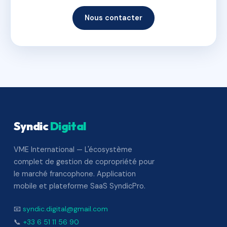
Nous contacter
Syndic
Digital
VME International — L'écosystème
complet de gestion de copropriété pour
le marché francophone. Application
mobile et plateforme SaaS SyndicPro.
📧
syndic.digital@gmail.com
📞
+33 6 51 11 56 90