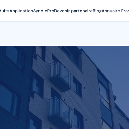
duits
Application
SyndicPro
Devenir partenaire
Blog
Annuaire Fra