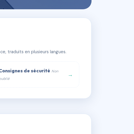
S ALFORT
e, traduits en plusieurs langues.
Consignes de sécurité
Non
→
publié
web :
om