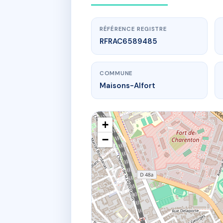
RÉFÉRENCE REGISTRE
RFRAC6589485
COMMUNE
Maisons-Alfort
+
−
SDC 1 RU
1 r d