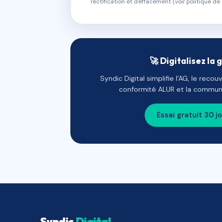
rectification et d'effacement (voir politique de 
🚀 Digitalisez la 
Syndic Digital simplifie l'AG, le reco
conformité ALUR et la communi
Essai gratuit 30 j
Syndic
Digital