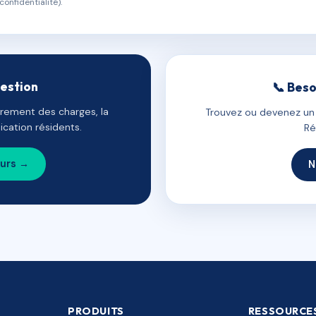
confidentialité).
gestion
📞 Beso
uvrement des charges, la
Trouvez ou devenez un c
cation résidents.
Ré
ours →
N
PRODUITS
RESSOURCE