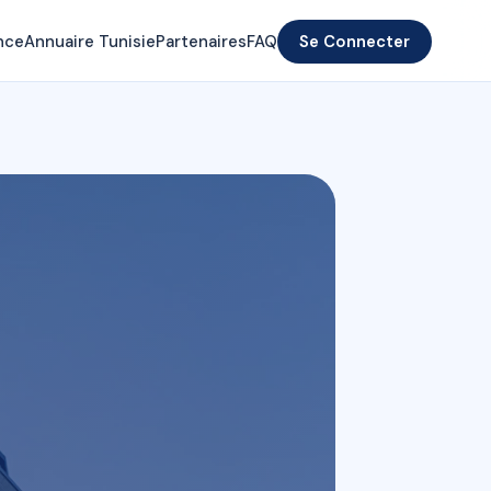
nce
Annuaire Tunisie
Partenaires
FAQ
Se Connecter