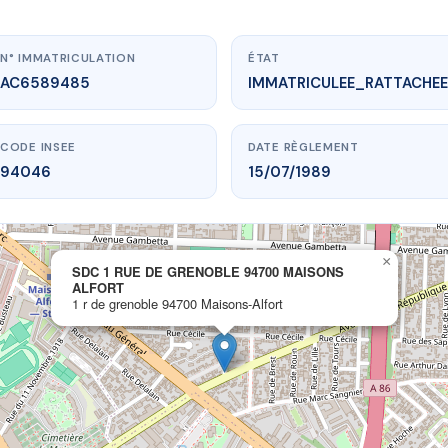
N° IMMATRICULATION
ÉTAT
AC6589485
IMMATRICULEE_RATTACHEE
CODE INSEE
DATE RÈGLEMENT
94046
15/07/1989
www.vme.plus/AC6589485
×
SDC 1 RUE DE GRENOBLE 94700 MAISONS
E DE GRENOBLE 94700 MAISONS ALFORT
ALFORT
e grenoble
94700 Maisons-Alfort
1 r de grenoble 94700 Maisons-Alfort