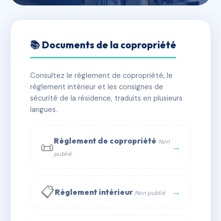
🇫🇷 RFRAC6590608
45 RUE BROCA
📚 Documents de la copropriété
📍 45 r broca 75005 Paris
Consultez le règlement de copropriété, le
✓ Immatriculée
🏠 61 lots
🏗 1 bâtiment(s)
règlement intérieur et les consignes de
sécurité de la résidence, traduits en plusieurs
langues.
📞 Contacter Syndic Digital
💬 WhatsApp
✉ Email
Règlement de copropriété
Non
📜
→
publié
📋
→
Règlement intérieur
Non publié