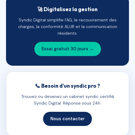
🚀 Digitalisez la gestion
Syndic Digital simplifie l'AG, le recouvrement des
charges, la conformité ALUR et la communication
résidents.
Essai gratuit 30 jours →
📞 Besoin d'un syndic pro ?
Trouvez ou devenez un cabinet syndic certifié
Syndic Digital. Réponse sous 24h.
Nous contacter