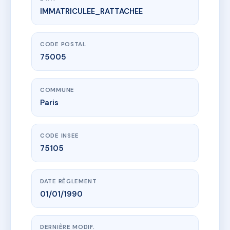
IMMATRICULEE_RATTACHEE
www.vme.plus/AC6590608
45 RUE BROCA
45 r broca
75005 Paris
CODE POSTAL
75005
COMMUNE
Paris
CODE INSEE
75105
DATE RÈGLEMENT
01/01/1990
DERNIÈRE MODIF.