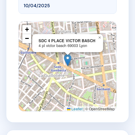
10/04/2025
+
−
×
SDC 4 PLACE VICTOR BASCH
4 pl victor basch 69003 Lyon
Leaflet
|
© OpenStreetMap