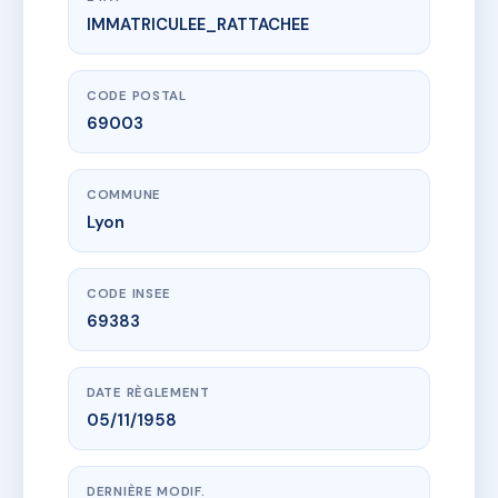
IMMATRICULEE_RATTACHEE
www.vme.plus/AC6591853
SDC 4 PLACE VICTOR BASCH
4 pl victor basch
69003 Lyon
CODE POSTAL
69003
COMMUNE
Lyon
CODE INSEE
69383
DATE RÈGLEMENT
05/11/1958
DERNIÈRE MODIF.