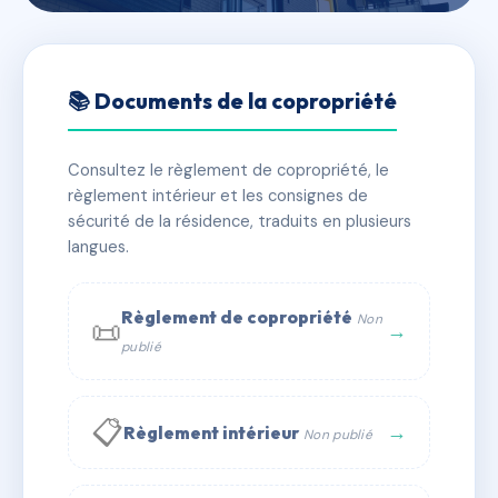
🇫🇷 RFRAC6591853
SDC 4 PLACE VICTOR BASCH
📚 Documents de la copropriété
📍 4 pl victor basch 69003 Lyon
Consultez le règlement de copropriété, le
✓ Immatriculée
🏠 69 lots
🏗 1 bâtiment(s)
règlement intérieur et les consignes de
sécurité de la résidence, traduits en plusieurs
langues.
📞 Contacter Syndic Digital
💬 WhatsApp
✉ Email
Règlement de copropriété
Non
📜
→
publié
📋
→
Règlement intérieur
Non publié