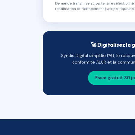
Demande transmise au partenaire sélectionné, s
rectification et d'effacement (voir politique de 
🚀 Digitalisez la 
Syndic Digital simplifie l'AG, le reco
conformité ALUR et la communi
Essai gratuit 30 j