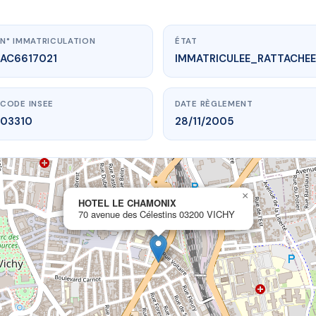
N° IMMATRICULATION
ÉTAT
AC6617021
IMMATRICULEE_RATTACHEE
CODE INSEE
DATE RÈGLEMENT
03310
28/11/2005
×
vme.plus/AC6617021
HOTEL LE CHAMONIX
70 avenue des Célestins 03200 VICHY
TEL LE CHAMONIX
 des Célestins
03200 VICHY