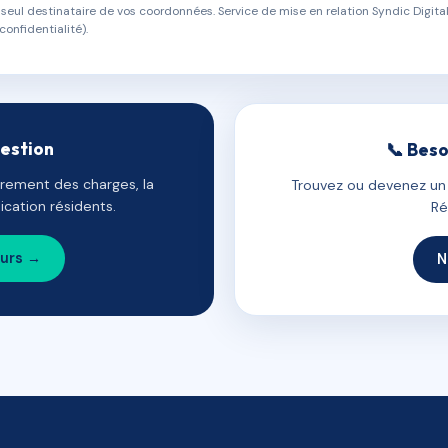
eul destinataire de vos coordonnées. Service de mise en relation Syndic Digital
confidentialité).
gestion
📞 Beso
uvrement des charges, la
Trouvez ou devenez un c
cation résidents.
Ré
ours →
N