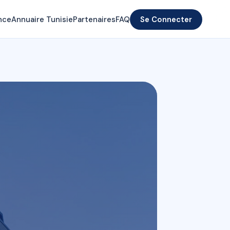
nce
Annuaire Tunisie
Partenaires
FAQ
Se Connecter