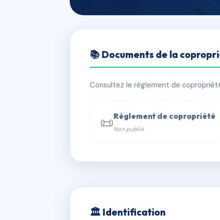
🇫🇷 RFRAC6617021
📚 Documents de la copropr
HOTEL LE CH
📍 70 avenue des Célestins 03200 
Consultez le règlement de copropriété, 
✓ Immatriculée
🏠 14 lots
🏗 1 b
Règlement de copropriété
📜
Non publié
📞 Contacter Syndic Digital

Coproprié
229 
N°
w
🏛 Identification