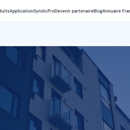
duits
Application
SyndicPro
Devenir partenaire
Blog
Annuaire Fra