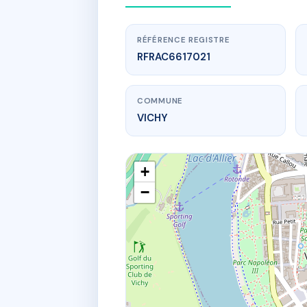
RÉFÉRENCE REGISTRE
RFRAC6617021
COMMUNE
VICHY
+
−
www.
HO
70 Avenue