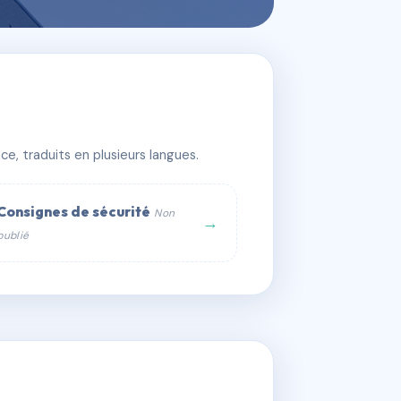
e, traduits en plusieurs langues.
Consignes de sécurité
Non
→
publié
web :
om